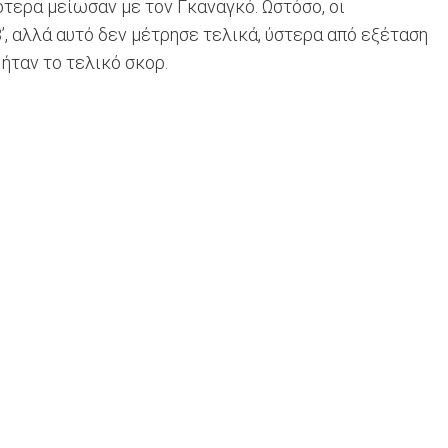
τερα μείωσαν με τον Γκαναγκό. Ωστόσο, οι
’, αλλά αυτό δεν μέτρησε τελικά, ύστερα από εξέταση
 ήταν το τελικό σκορ.