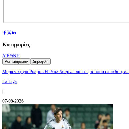
Κατηγορίες
ΔΙΕΘΝΗ
Ροή ειδήσεων
Δημοφιλή
Μοριέντες για Ρόδρι: «Η Ρεάλ δε χάνει παίκτες τέτοιου επιπέδου, δ
La Liga
|
07-08-2026