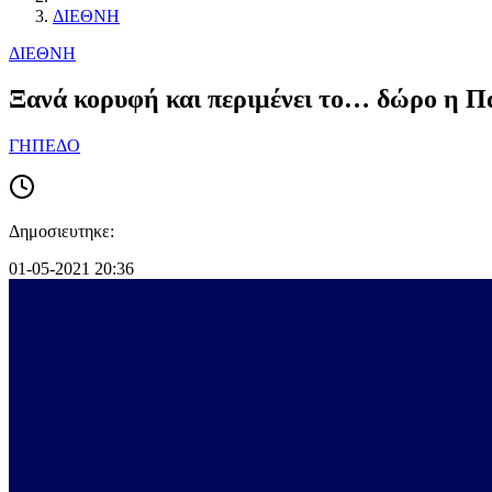
ΔΙΕΘΝΗ
ΔΙΕΘΝΗ
Ξανά κορυφή και περιμένει το… δώρο η Π
ΓΗΠΕΔΟ
Δημοσιευτηκε:
01-05-2021 20:36