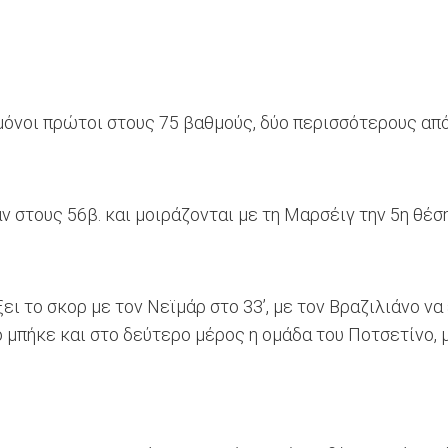
όνοι πρώτοι στους 75 βαθμούς, δύο περισσότερους από τ
ν στους 56β. και μοιράζονται με τη Μαρσέιγ την 5η θέση
ξει το σκορ με τον Νεϊμάρ στο 33’, με τον Βραζιλιάνο 
ο μπήκε και στο δεύτερο μέρος η ομάδα του Ποτσετίνο, μ