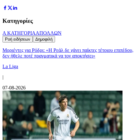
Κατηγορίες
Α ΚΑΤΗΓΟΡΙΑ
ΑΠΟΛΛΩΝ
Ροή ειδήσεων
Δημοφιλή
Μοριέντες για Ρόδρι: «Η Ρεάλ δε χάνει παίκτες τέτοιου επιπέδου,
δεν ήθελε ποτέ πραγματικά να τον αποκτήσει»
La Liga
|
07-08-2026