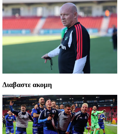
Διαβαστε ακομη