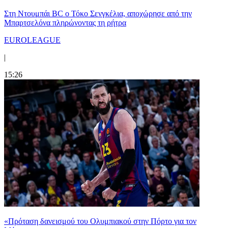
Στη Nτουμπάι BC ο Τόκο Σενγκέλια, αποχώρησε από την
Μπαρτσελόνα πληρώνοντας τη ρήτρα
EUROLEAGUE
|
15:26
«Πρόταση δανεισμού του Ολυμπιακού στην Πόρτο για τον