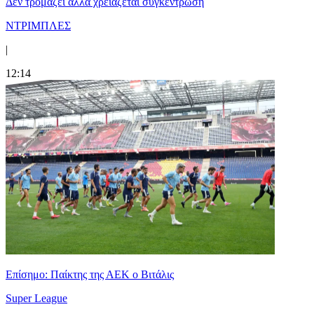
Δεν τρομάζει αλλά χρειάζεται συγκέντρωση
ΝΤΡΙΜΠΛΕΣ
|
12:14
Επίσημο: Παίκτης της ΑΕΚ ο Βιτάλις
Super League