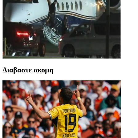
Διαβαστε ακομη