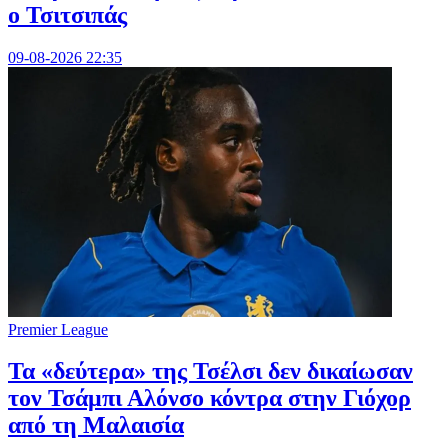
ο Τσιτσιπάς
09-08-2026 22:35
Premier League
Τα «δεύτερα» της Τσέλσι δεν δικαίωσαν
τον Τσάμπι Αλόνσο κόντρα στην Γιόχορ
από τη Μαλαισία