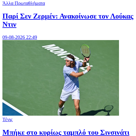
Άλλα Πρωταθλήματα
Παρί Σεν Ζερμέν: Ανακοίνωσε τον Λούκας
Ντιν
09-08-2026 22:49
Τένις
Mπήκε στο κυρίως ταμπλό του Σινσινάτι