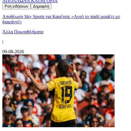
ΑΠΟΛΛΩΝ
Α ΚΑΤΗΓΟΡΙΑ
Ροή ειδήσεων
Δημοφιλή
Αποθέωση Sky Sports για Καρέτσα: «Αυτό το παιδί μοιάζει με
διαμάντι!»
Άλλα Πρωταθλήματα
|
09-08-2026