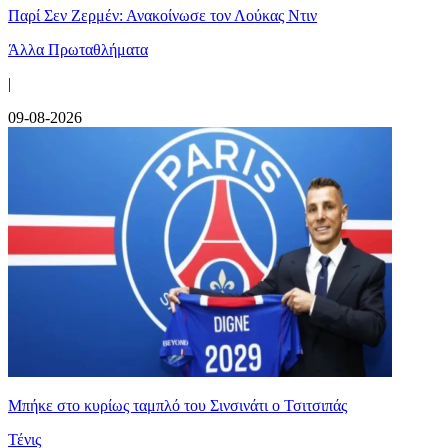
Παρί Σεν Ζερμέν: Ανακοίνωσε τον Λούκας Ντιν
Άλλα Πρωταθλήματα
|
09-08-2026
Mπήκε στο κυρίως ταμπλό του Σινσινάτι ο Τσιτσιπάς
Τένις