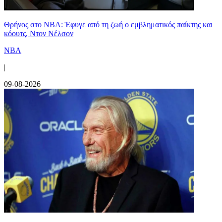
Θρήνος στο NBA: Έφυγε από τη ζωή ο εμβληματικός παίκτης και
κόουτς, Ντον Νέλσον
NBA
|
09-08-2026