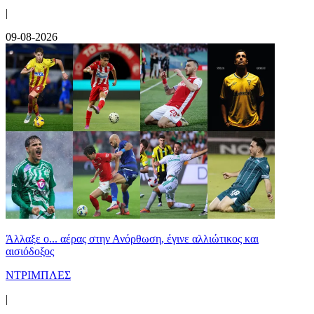
|
09-08-2026
Άλλαξε ο... αέρας στην Ανόρθωση, έγινε αλλιώτικος και
αισιόδοξος
ΝΤΡΙΜΠΛΕΣ
|