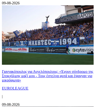
09-08-2026
Γιαννακόπουλος για Αγγελόπουλους: «Έχουν σύνδρομο της
Στοκχόλμης μαζί μου - Τους έστελνα φυτά και έψαχναν για
μικρόφωνα»
EUROLEAGUE
|
09-08-2026