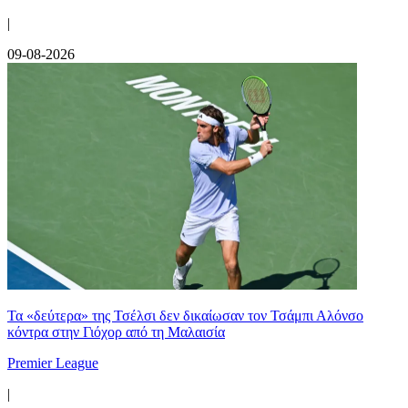
|
09-08-2026
Τα «δεύτερα» της Τσέλσι δεν δικαίωσαν τον Τσάμπι Αλόνσο
κόντρα στην Γιόχορ από τη Μαλαισία
Premier League
|