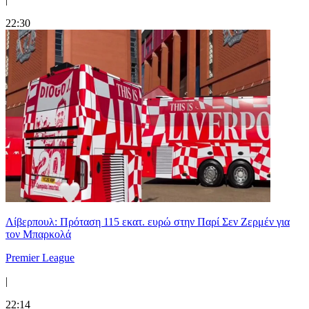
22:30
Λίβερπουλ: Πρόταση 115 εκατ. ευρώ στην Παρί Σεν Ζερμέν για
τον Μπαρκολά
Premier League
|
22:14