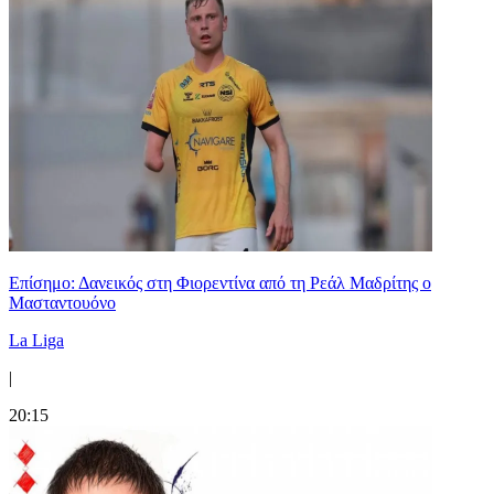
Επίσημο: Δανεικός στη Φιορεντίνα από τη Ρεάλ Μαδρίτης ο
Μασταντουόνο
La Liga
|
20:15