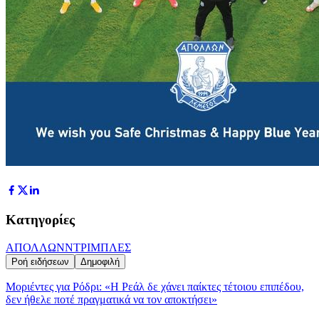
Κατηγορίες
ΑΠΟΛΛΩΝ
ΝΤΡΙΜΠΛΕΣ
Ροή ειδήσεων
Δημοφιλή
Μοριέντες για Ρόδρι: «Η Ρεάλ δε χάνει παίκτες τέτοιου επιπέδου,
δεν ήθελε ποτέ πραγματικά να τον αποκτήσει»