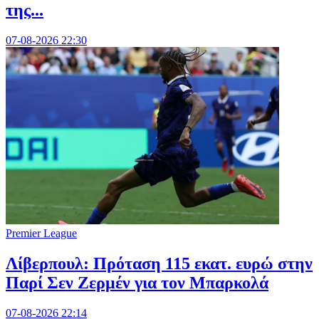
της...
07-08-2026 22:30
Premier League
Λίβερπουλ: Πρόταση 115 εκατ. ευρώ στην
Παρί Σεν Ζερμέν για τον Μπαρκολά
07-08-2026 22:14