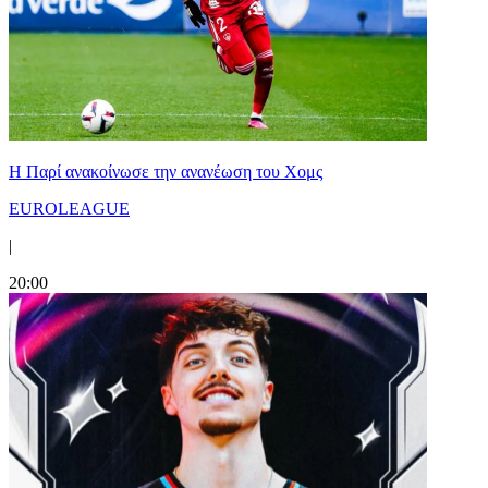
Η Παρί ανακοίνωσε την ανανέωση του Χομς
EUROLEAGUE
|
20:00