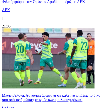
Φιλική τριάρα στην Ομόνοια Αραδίππου έριξε η ΑΕΚ
ΑΕΚ
|
21:05
Μπαρτσελόνα: Λανσάρει άρωμα & σε καλεί να φτιάξεις το δικό
σου από τις θρυλικές στιγμές των «μπλαουγκράνα»!
La Liga