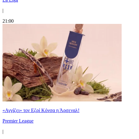
|
21:00
«Αγγίζει» τον Εζρί Κόνσα η Άρσεναλ!
Premier League
|