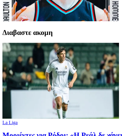
Διαβαστε ακομη
La Liga
Μοριέντες για Ρόδρι: «Η Ρεάλ δε χάνει