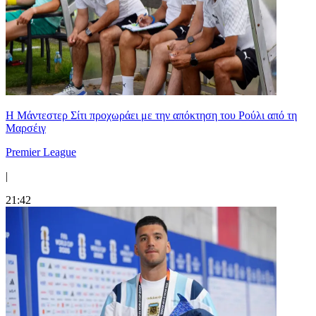
Η Μάντεστερ Σίτι προχωράει με την απόκτηση του Ρούλι από τη
Μαρσέιγ
Premier League
|
21:42