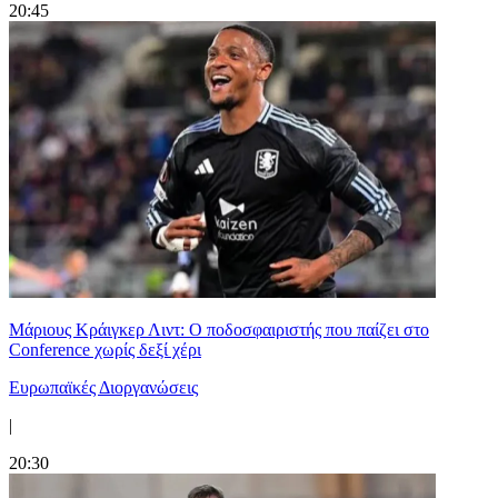
20:45
Μάριους Κράιγκερ Λιντ: Ο ποδοσφαιριστής που παίζει στο
Conference χωρίς δεξί χέρι
Ευρωπαϊκές Διοργανώσεις
|
20:30