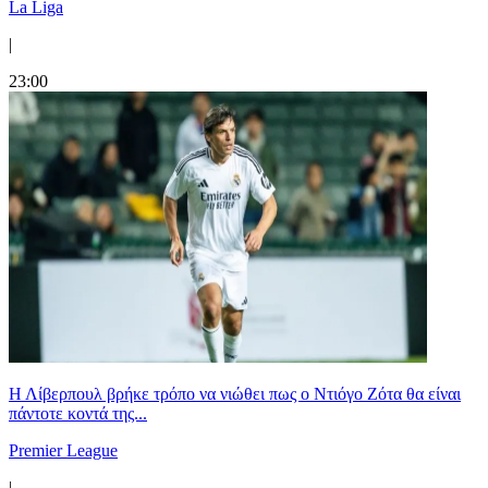
La Liga
|
23:00
Η Λίβερπουλ βρήκε τρόπο να νιώθει πως ο Ντιόγο Ζότα θα είναι
πάντοτε κοντά της...
Premier League
|