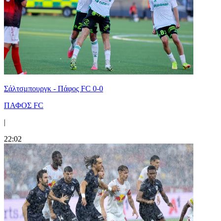
Σάλτσμπουργκ - Πάφος FC 0-0
ΠΑΦΟΣ FC
|
22:02