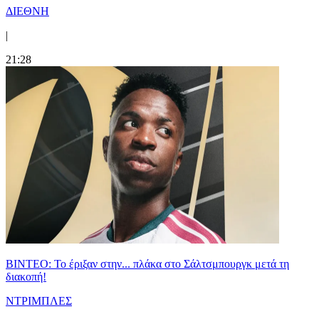
ΔΙΕΘΝΗ
|
21:28
ΒΙΝΤΕΟ: Το έριξαν στην... πλάκα στο Σάλτσμπουργκ μετά τη
διακοπή!
ΝΤΡΙΜΠΛΕΣ