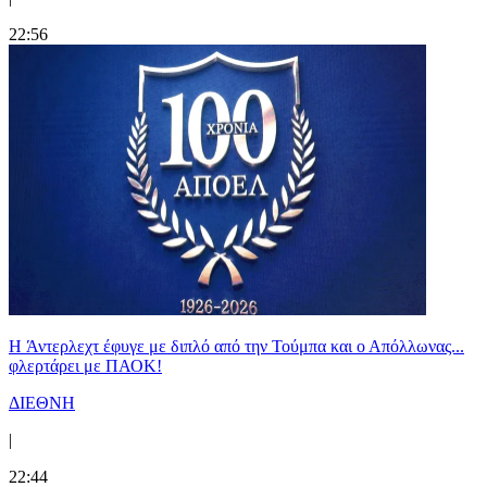
22:56
H Άντερλεχτ έφυγε με διπλό από την Τούμπα και ο Απόλλωνας...
φλερτάρει με ΠΑΟΚ!
ΔΙΕΘΝΗ
|
22:44