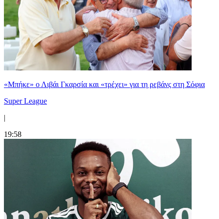
«Μπήκε» ο Λιβάι Γκαρσία και «τρέχει» για τη ρεβάνς στη Σόφια
Super League
|
19:58