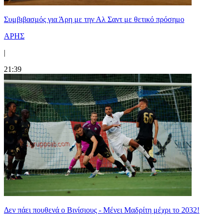
Συμβιβασμός για Άρη με την Αλ Σαντ με θετικό πρόσημο
ΑΡΗΣ
|
21:39
Δεν πάει πουθενά ο Βινίσιους - Μένει Μαδρίτη μέχρι το 2032!