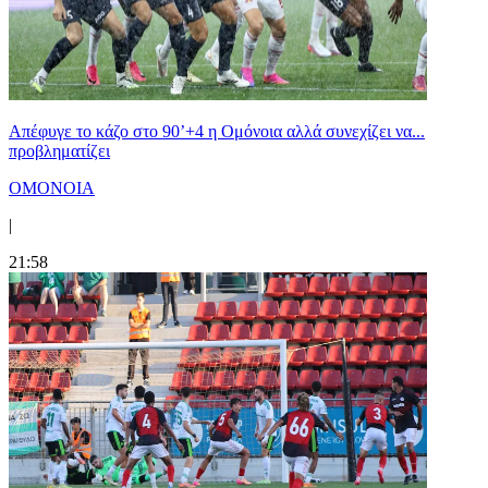
Απέφυγε το κάζο στο 90’+4 η Ομόνοια αλλά συνεχίζει να...
προβληματίζει
ΟΜΟΝΟΙΑ
|
21:58