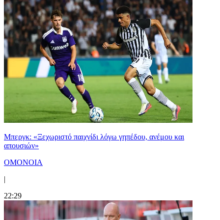
Μπεργκ: «Ξεχωριστό παιχνίδι λόγω γηπέδου, ανέμου και
απουσιών»
ΟΜΟΝΟΙΑ
|
22:29