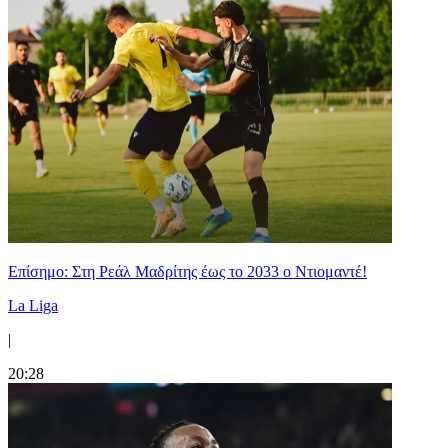
Επίσημο: Στη Ρεάλ Μαδρίτης έως το 2033 ο Ντιομαντέ!
La Liga
|
20:28