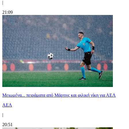
|
21:09
Μειωμένα... πειράματα από Μάρτινς και φιλική νίκη για ΑΕΛ
ΑΕΛ
|
20:51