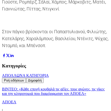
Γιούστε, Ρομπέρζ, Σάλαϊ, Χάμπος, Μάρκοβιτς, Ματέι,
Γιαννιώτας, Πίττας, Ντιγκινί.
Στον πάγκο βρίσκονται οι Παπαστυλιανού, Φιλιώτης,
Κατελάρης, Χαραλάμπους, Βασιλείου, Ντένιτς, Ψύχας,
Νταμπό, και Μπένσοπ.
Κατηγορίες
ΑΠΟΛΛΩΝ
Α ΚΑΤΗΓΟΡΙΑ
Ροή ειδήσεων
Δημοφιλή
ΒΙΝΤΕΟ: «Κάθε εποχή κουβαλά τις αξίες, τους αγώνες, τις νίκες
και την κληρονομιά που διαμόρφωσαν τον ΑΠΟΕΛ»
ΑΠΟΕΛ
|