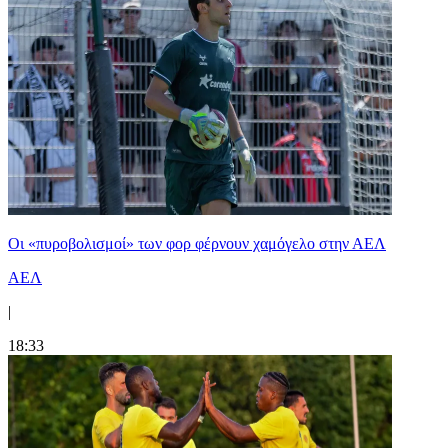
Οι «πυροβολισμοί» των φορ φέρνουν χαμόγελο στην ΑΕΛ
ΑΕΛ
|
18:33