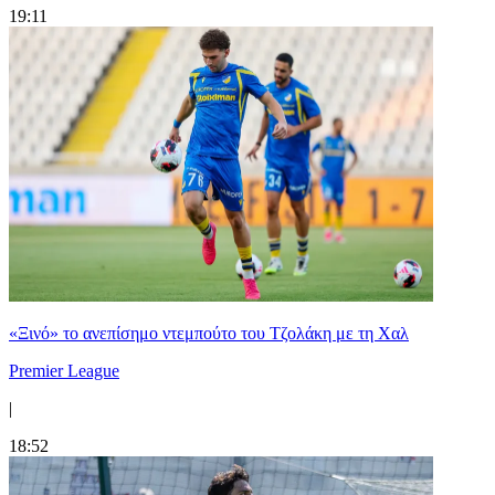
19:11
«Ξινό» το ανεπίσημο ντεμπούτο του Τζολάκη με τη Χαλ
Premier League
|
18:52