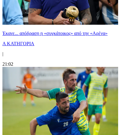
Έκανε... απόδραση η «συγκάτοικος» από την «Αρένα»
Α ΚΑΤΗΓΟΡΙΑ
|
21:02