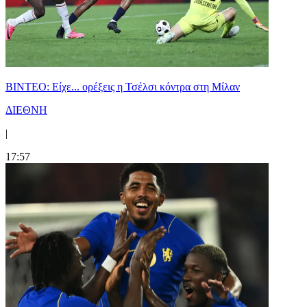
BINTEO: Είχε... ορέξεις η Τσέλσι κόντρα στη Μίλαν
ΔΙΕΘΝΗ
|
17:57