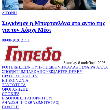
ΔΙΕΘΝΗ
Συγκίνησε η Μπαρτσελόνα στο αντίο της
για τον Χόρχε Μέσι
08-08-2026 21:11
Saturday 8 undefined 2026
ΡΟΗ ΕΙΔΗΣΕΩΝ
|
ΚΥΠΡΟΣ
|
ΔΙΕΘΝΗ
|
ΚΑΛΑΘΟΣΦΑΙΡΑ
|
ΑΛΛΑ
ΣΠΟΡ
|
ΝΤΡΙΜΠΛΕΣ
|
ΑΠΟΨΕΙΣ
|
AFTER DERBY
|
ΠΡΩΤΟΣΕΛΙΔΟ
|
TV
ΕΠΙΚΟΙΝΩΝΙΑ
|
TAYTOTHTA
|
ΟΡΟΙ ΧΡΗΣΗΣ
|
COOKIES
|
ΕΙΔΟΠΟΙΗΣΗ ΑΠΟΡΡΗΤΟΥ
|
ΔΗΛΩΣΗ ΠΡΟΣΒΑΣΙΜΟΤΗΤΑΣ
|
ΠΟΛΙΤΗΣ