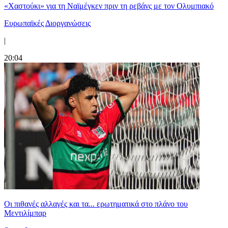
«Χαστούκι» για τη Ναϊμέγκεν πριν τη ρεβάνς με τον Ολυμπιακό
Ευρωπαϊκές Διοργανώσεις
|
20:04
Οι πιθανές αλλαγές και τα... ερωτηματικά στο πλάνο του
Μεντιλίμπαρ