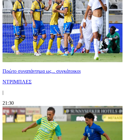
Πρώτο συναπάντημα ως... συγκάτοικοι
ΝΤΡΙΜΠΛΕΣ
|
21:30