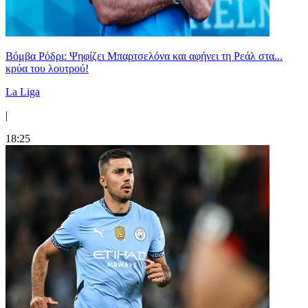
Βόμβα Ρόδρι: Ψηφίζει Μπαρτσελόνα και αφήνει τη Ρεάλ στα...
κρύα του λουτρού!
La Liga
|
18:25