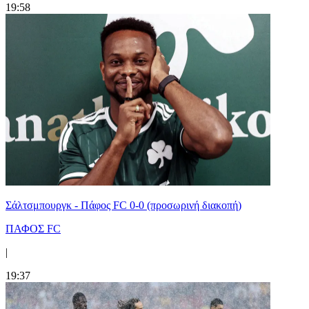
19:58
Σάλτσμπουργκ - Πάφος FC 0-0 (προσωρινή διακοπή)
ΠΑΦΟΣ FC
|
19:37