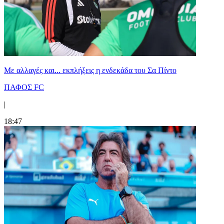
Με αλλαγές και... εκπλήξεις η ενδεκάδα του Σα Πίντο
ΠΑΦΟΣ FC
|
18:47