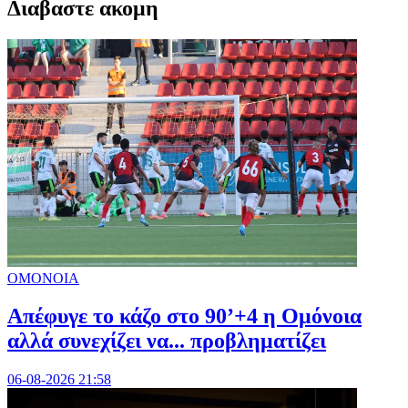
Διαβαστε ακομη
ΟΜΟΝΟΙΑ
Απέφυγε το κάζο στο 90’+4 η Ομόνοια
αλλά συνεχίζει να... προβληματίζει
06-08-2026 21:58