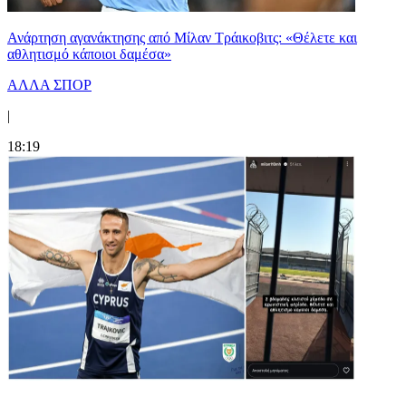
Ανάρτηση αγανάκτησης από Μίλαν Τράικοβιτς: «Θέλετε και
αθλητισμό κάποιοι δαμέσα»
ΑΛΛΑ ΣΠΟΡ
|
18:19