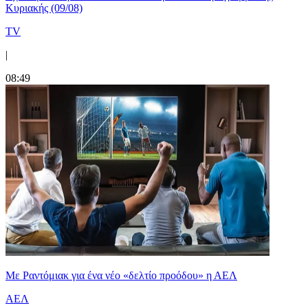
Κυριακής (09/08)
TV
|
08:49
Με Ραντόμιακ για ένα νέο «δελτίο προόδου» η ΑΕΛ
ΑΕΛ