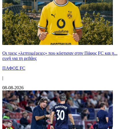
Οι τρεις «λεπτομέρειες» που κόστισαν στην Πάφος FC και η...
ευχή για τη ρεβάνς
ΠΑΦΟΣ FC
|
08-08-2026