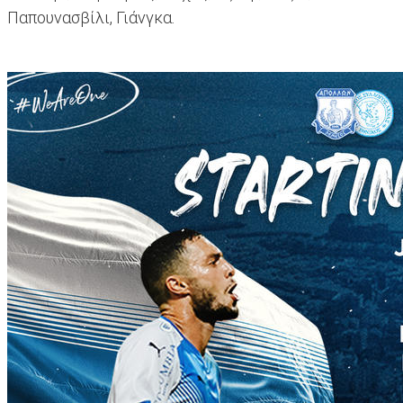
Παπουνασβίλι, Γιάνγκα.