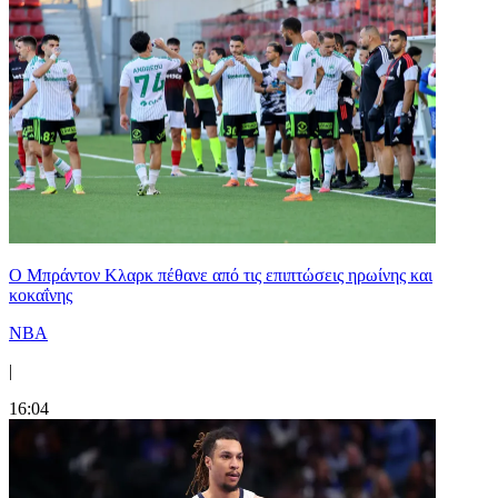
Ο Μπράντον Κλαρκ πέθανε από τις επιπτώσεις ηρωίνης και
κοκαΐνης
NBA
|
16:04