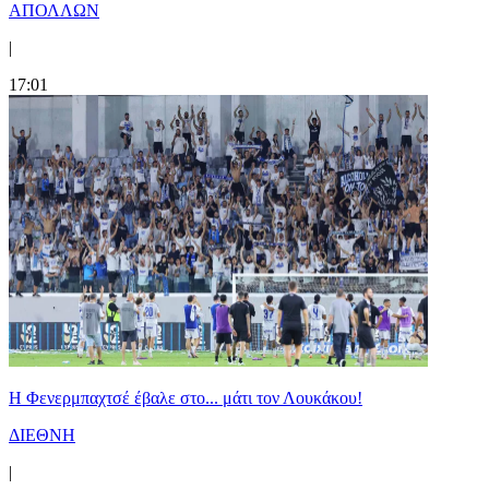
ΑΠΟΛΛΩΝ
|
17:01
Η Φενερμπαχτσέ έβαλε στο... μάτι τον Λουκάκου!
ΔΙΕΘΝΗ
|