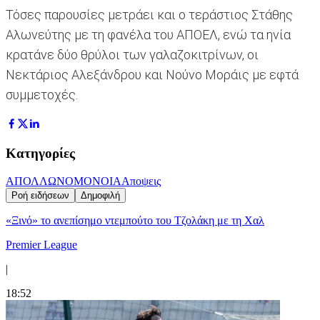
Τόσες παρουσίες μετράει και ο τεράστιος Στάθης
Αλωνεύτης με τη φανέλα του ΑΠΟΕΛ, ενώ τα ηνία
κρατάνε δύο θρύλοι των γαλαζοκιτρίνων, οι
Νεκτάριος Αλεξάνδρου και Νούνο Μοράις με εφτά
συμμετοχές.
Κατηγορίες
ΑΠΟΛΛΩΝ
ΟΜΟΝΟΙΑ
Αποψεις
Ροή ειδήσεων
Δημοφιλή
«Ξινό» το ανεπίσημο ντεμπούτο του Τζολάκη με τη Χαλ
Premier League
|
18:52