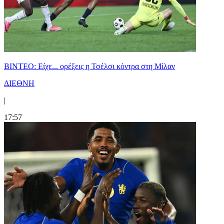
BINTEO: Είχε... ορέξεις η Τσέλσι κόντρα στη Μίλαν
ΔΙΕΘΝΗ
|
17:57