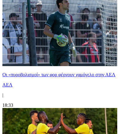
Οι «πυροβολισμοί» των φορ φέρνουν χαμόγελο στην ΑΕΛ
ΑΕΛ
|
18:33