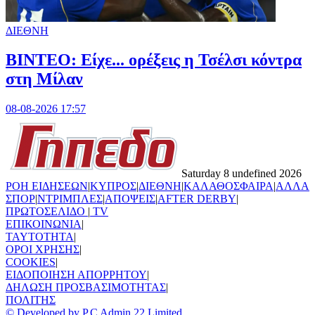
ΔΙΕΘΝΗ
BINTEO: Είχε... ορέξεις η Τσέλσι κόντρα
στη Μίλαν
08-08-2026 17:57
Saturday 8 undefined 2026
ΡΟΗ ΕΙΔΗΣΕΩΝ
|
ΚΥΠΡΟΣ
|
ΔΙΕΘΝΗ
|
ΚΑΛΑΘΟΣΦΑΙΡΑ
|
ΑΛΛΑ
ΣΠΟΡ
|
ΝΤΡΙΜΠΛΕΣ
|
ΑΠΟΨΕΙΣ
|
AFTER DERBY
|
ΠΡΩΤΟΣΕΛΙΔΟ
|
TV
ΕΠΙΚΟΙΝΩΝΙΑ
|
TAYTOTHTA
|
ΟΡΟΙ ΧΡΗΣΗΣ
|
COOKIES
|
ΕΙΔΟΠΟΙΗΣΗ ΑΠΟΡΡΗΤΟΥ
|
ΔΗΛΩΣΗ ΠΡΟΣΒΑΣΙΜΟΤΗΤΑΣ
|
ΠΟΛΙΤΗΣ
© Developed by P.C Admin 22 Limited