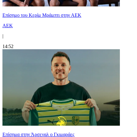
Επίσημο του Κερίμ Μράμπτι στην ΑΕK
ΑΕΚ
|
14:52
Επίσημα στην Άρσεναλ ο Γκιμαράες