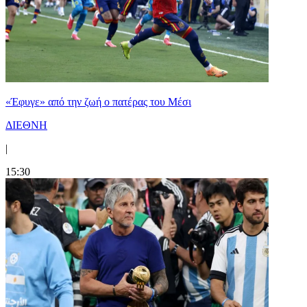
«Έφυγε» από την ζωή ο πατέρας του Μέσι
ΔΙΕΘΝΗ
|
15:30