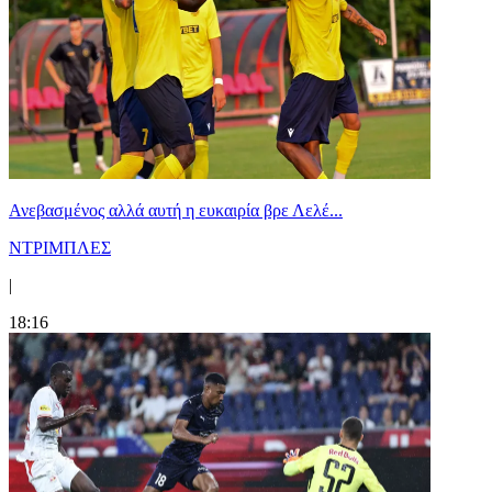
Ανεβασμένος αλλά αυτή η ευκαιρία βρε Λελέ...
ΝΤΡΙΜΠΛΕΣ
|
18:16