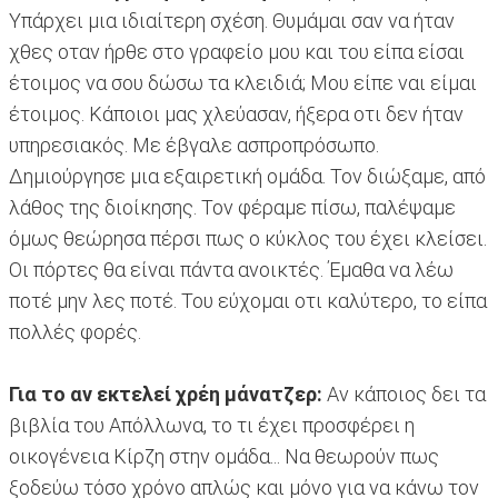
Υπάρχει μια ιδιαίτερη σχέση. Θυμάμαι σαν να ήταν
χθες οταν ήρθε στο γραφείο μου και του είπα είσαι
έτοιμος να σου δώσω τα κλειδιά; Μου είπε ναι είμαι
έτοιμος. Κάποιοι μας χλεύασαν, ήξερα οτι δεν ήταν
υπηρεσιακός. Με έβγαλε ασπροπρόσωπο.
Δημιούργησε μια εξαιρετική ομάδα. Τον διώξαμε, από
λάθος της διοίκησης. Τον φέραμε πίσω, παλέψαμε
όμως θεώρησα πέρσι πως ο κύκλος του έχει κλείσει.
Οι πόρτες θα είναι πάντα ανοικτές. Έμαθα να λέω
ποτέ μην λες ποτέ. Του εύχομαι οτι καλύτερο, το είπα
πολλές φορές.
Για το αν εκτελεί χρέη μάνατζερ:
Αν κάποιος δει τα
βιβλία του Απόλλωνα, το τι έχει προσφέρει η
οικογένεια Κίρζη στην ομάδα... Να θεωρούν πως
ξοδεύω τόσο χρόνο απλώς και μόνο για να κάνω τον