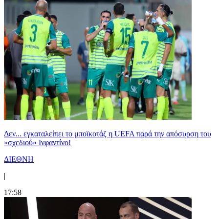
Δεν... εγκαταλείπει το μποϊκοτάζ η UEFA παρά την απόσυρση του
«σχεδιού» Ινφαντίνο!
ΔΙΕΘΝΗ
|
17:58