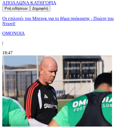
ΑΠΟΛΛΩΝ
Α ΚΑΤΗΓΟΡΙΑ
Ροή ειδήσεων
Δημοφιλή
Οι επιλογές του Μπεργκ για το βήμα πρόκρισης - Πρώτη του
Ντιονί!
ΟΜΟΝΟΙΑ
|
18:47