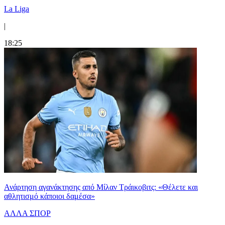
La Liga
|
18:25
Ανάρτηση αγανάκτησης από Μίλαν Τράικοβιτς: «Θέλετε και
αθλητισμό κάποιοι δαμέσα»
ΑΛΛΑ ΣΠΟΡ