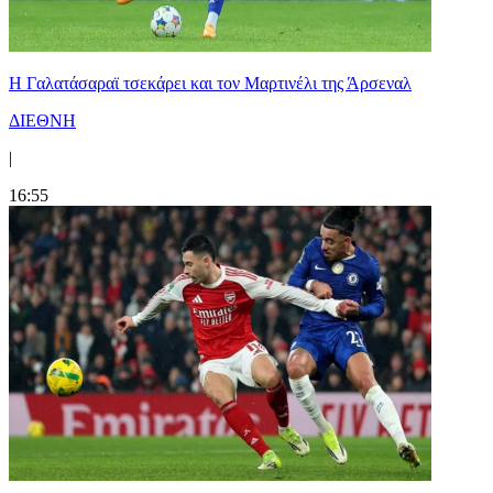
H Γαλατάσαραϊ τσεκάρει και τον Μαρτινέλι της Άρσεναλ
ΔΙΕΘΝΗ
|
16:55