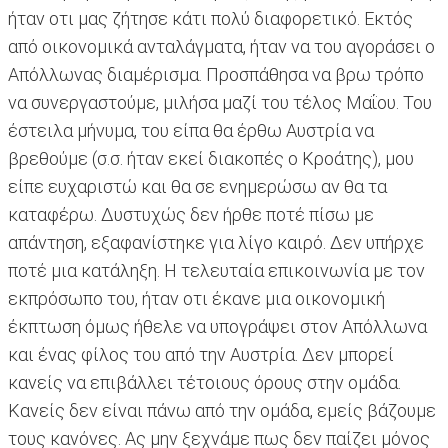
ήταν οτι μας ζήτησε κάτι πολύ διαφορετικό. Εκτός
από οικονομικά ανταλάγματα, ήταν να του αγοράσει ο
Απόλλωνας διαμέρισμα. Προσπάθησα να βρω τρόπο
να συνεργαστούμε, μιλήσα μαζί του τέλος Μαΐου. Του
έστειλα μήνυμα, του είπα θα έρθω Αυστρία να
βρεθούμε (σ.σ. ήταν εκεί διακοπές ο Κροάτης), μου
είπε ευχαριστώ και θα σε ενημερώσω αν θα τα
καταφέρω. Δυστυχώς δεν ήρθε ποτέ πίσω με
απάντηση, εξαφανίστηκε για λίγο καιρό. Δεν υπήρχε
ποτέ μια κατάληξη. Η τελευταία επικοινωνία με τον
εκπρόσωπο του, ήταν οτι έκανε μια οικονομική
έκπτωση όμως ήθελε να υπογράψει στον Απόλλωνα
και ένας φίλος του από την Αυστρία. Δεν μπορεί
κανείς να επιβάλλει τέτοιους όρους στην ομάδα.
Κανείς δεν είναι πάνω από την ομάδα, εμείς βάζουμε
τους κανόνες. Ας μην ξεχνάμε πως δεν παίζει μόνος