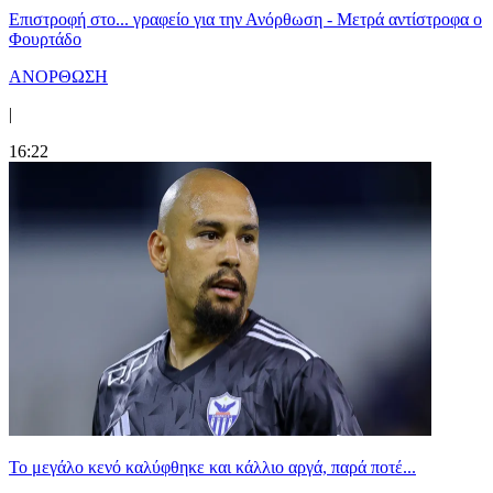
Επιστροφή στο... γραφείο για την Ανόρθωση - Μετρά αντίστροφα ο
Φουρτάδο
ΑΝΟΡΘΩΣΗ
|
16:22
Το μεγάλο κενό καλύφθηκε και κάλλιο αργά, παρά ποτέ...