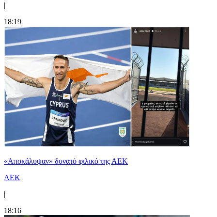
|
18:19
«Αποκάλυψαν» δυνατό φιλικό της ΑΕΚ
ΑΕΚ
|
18:16