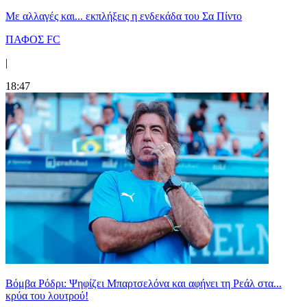
Με αλλαγές και... εκπλήξεις η ενδεκάδα του Σα Πίντο
ΠΑΦΟΣ FC
|
18:47
Βόμβα Ρόδρι: Ψηφίζει Μπαρτσελόνα και αφήνει τη Ρεάλ στα...
κρύα του λουτρού!