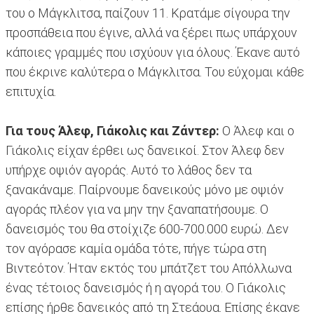
του ο Μάγκλιτσα, παίζουν 11. Κρατάμε σίγουρα την
προσπάθεια που έγινε, αλλά να ξέρει πως υπάρχουν
κάποιες γραμμές που ισχύουν για όλους. Έκανε αυτό
που έκρινε καλύτερα ο Μάγκλιτσα. Του εύχομαι κάθε
επιτυχία.
Για τους Άλεφ, Γιάκολις και Ζάντερ:
Ο Άλεφ και ο
Γιάκολις είχαν έρθει ως δανεικοί. Στον Άλεφ δεν
υπήρχε οψιόν αγοράς. Αυτό το λάθος δεν τα
ξανακάναμε. Παίρνουμε δανεικούς μόνο με οψιόν
αγοράς πλέον για να μην την ξαναπατήσουμε. Ο
δανεισμός του θα στοίχιζε 600-700.000 ευρώ. Δεν
τον αγόρασε καμία ομάδα τότε, πήγε τώρα στη
Βιντεότον. Ήταν εκτός του μπάτζετ του Απόλλωνα
ένας τέτοιος δανεισμός ή η αγορά του. Ο Γιάκολις
επίσης ήρθε δανεικός από τη Στεάουα. Επίσης έκανε