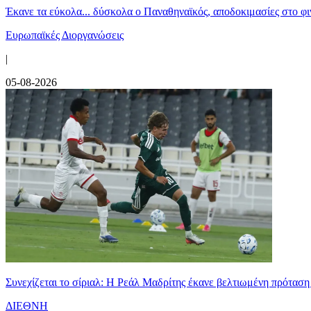
Έκανε τα εύκολα... δύσκολα ο Παναθηναϊκός, αποδοκιμασίες στο φ
Ευρωπαϊκές Διοργανώσεις
|
05-08-2026
Συνεχίζεται το σίριαλ: Η Ρεάλ Μαδρίτης έκανε βελτιωμένη πρόταση
ΔΙΕΘΝΗ