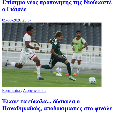
Επίσημα νέος προπονητής της Νιούκαστλ
ο Γιάισλε
05-08-2026 23:37
Ευρωπαϊκές Διοργανώσεις
Έκανε τα εύκολα... δύσκολα ο
Παναθηναϊκός, αποδοκιμασίες στο φινάλε