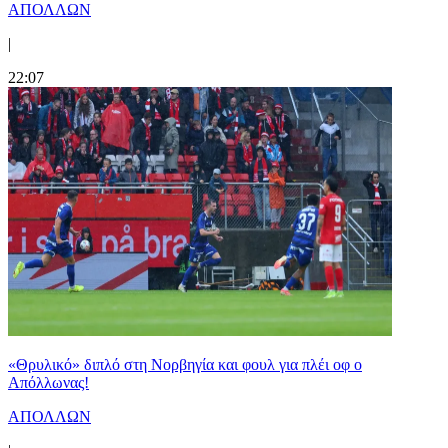
ΑΠΟΛΛΩΝ
|
22:07
«Θρυλικό» διπλό στη Νορβηγία και φουλ για πλέι οφ ο
Απόλλωνας!
ΑΠΟΛΛΩΝ