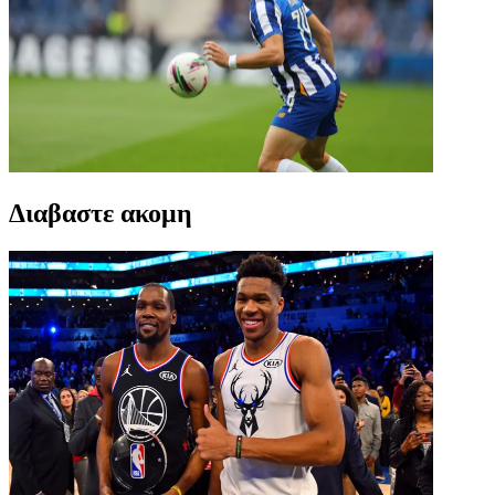
Διαβαστε ακομη