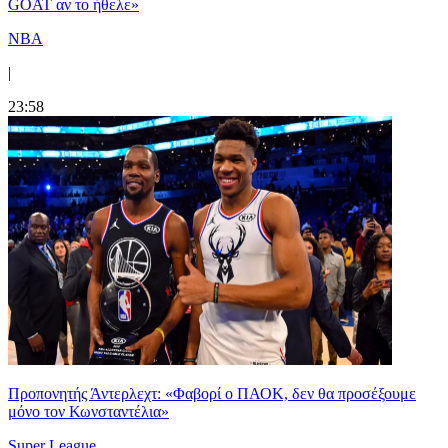
GOAT αν το ήθελε»
NBA
|
23:58
Προπονητής Άντερλεχτ: «Φαβορί ο ΠΑΟΚ, δεν θα προσέξουμε
μόνο τον Κωνσταντέλια»
Super League