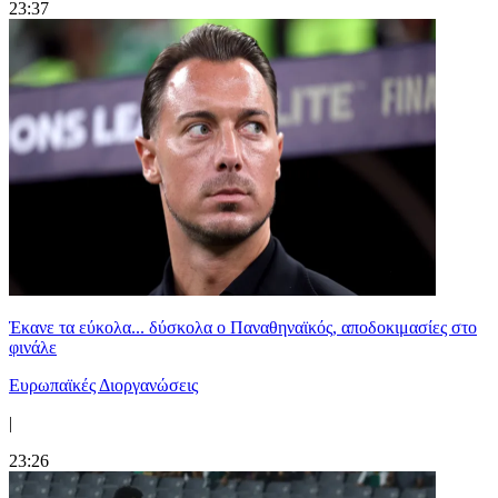
23:37
Έκανε τα εύκολα... δύσκολα ο Παναθηναϊκός, αποδοκιμασίες στο
φινάλε
Ευρωπαϊκές Διοργανώσεις
|
23:26