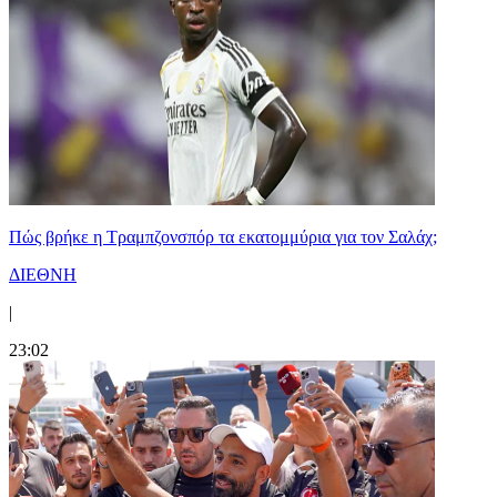
Πώς βρήκε η Τραμπζονσπόρ τα εκατομμύρια για τον Σαλάχ;
ΔΙΕΘΝΗ
|
23:02