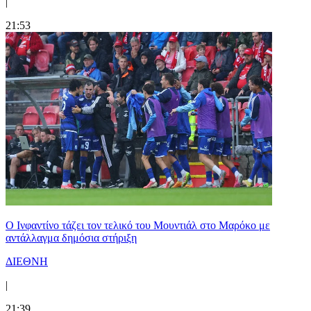
|
21:53
Ο Ινφαντίνο τάζει τον τελικό του Μουντιάλ στο Μαρόκο με
αντάλλαγμα δημόσια στήριξη
ΔΙΕΘΝΗ
|
21:39