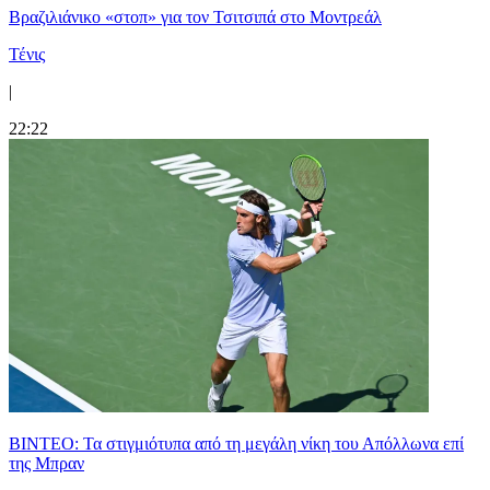
Βραζιλιάνικο «στοπ» για τον Τσιτσιπά στο Μοντρεάλ
Τένις
|
22:22
ΒΙΝΤΕΟ: Τα στιγμιότυπα από τη μεγάλη νίκη του Απόλλωνα επί
της Μπραν