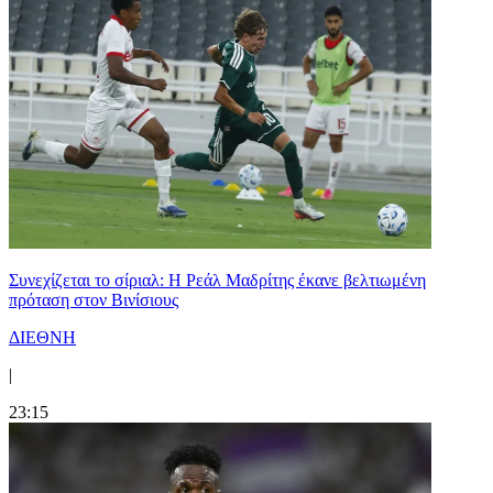
Συνεχίζεται το σίριαλ: Η Ρεάλ Μαδρίτης έκανε βελτιωμένη
πρόταση στον Βινίσιους
ΔΙΕΘΝΗ
|
23:15