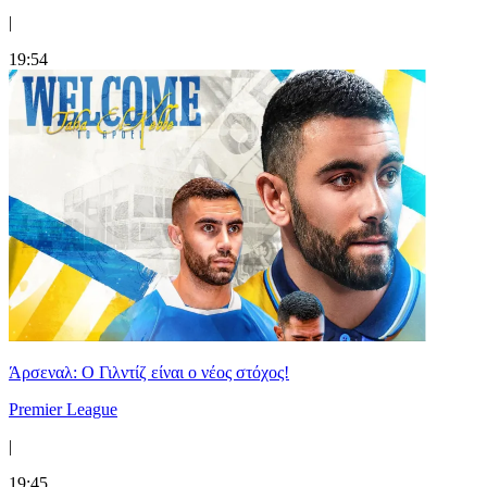
|
19:54
Άρσεναλ: Ο Γιλντίζ είναι ο νέος στόχος!
Premier League
|
19:45