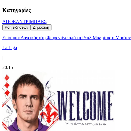
Κατηγορίες
ΑΠΟΕΛ
ΝΤΡΙΜΠΛΕΣ
Ροή ειδήσεων
Δημοφιλή
Επίσημο: Δανεικός στη Φιορεντίνα από τη Ρεάλ Μαδρίτης ο Μαστα
La Liga
|
20:15