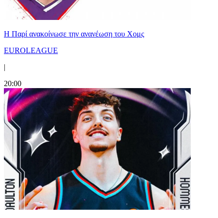
Η Παρί ανακοίνωσε την ανανέωση του Χομς
EUROLEAGUE
|
20:00