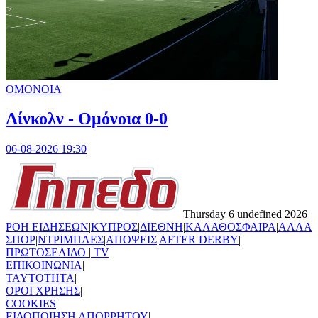
ΟΜΟΝΟΙΑ
Λίνκολν - Ομόνοια 0-0
06-08-2026 19:30
Thursday 6 undefined 2026
ΡΟΗ ΕΙΔΗΣΕΩΝ
|
ΚΥΠΡΟΣ
|
ΔΙΕΘΝΗ
|
ΚΑΛΑΘΟΣΦΑΙΡΑ
|
ΑΛΛΑ
ΣΠΟΡ
|
ΝΤΡΙΜΠΛΕΣ
|
ΑΠΟΨΕΙΣ
|
AFTER DERBY
|
ΠΡΩΤΟΣΕΛΙΔΟ
|
TV
ΕΠΙΚΟΙΝΩΝΙΑ
|
TAYTOTHTA
|
ΟΡΟΙ ΧΡΗΣΗΣ
|
COOKIES
|
ΕΙΔΟΠΟΙΗΣΗ ΑΠΟΡΡΗΤΟΥ
|