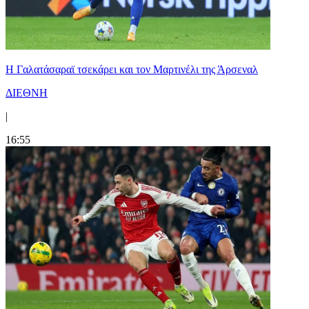
H Γαλατάσαραϊ τσεκάρει και τον Μαρτινέλι της Άρσεναλ
ΔΙΕΘΝΗ
|
16:55