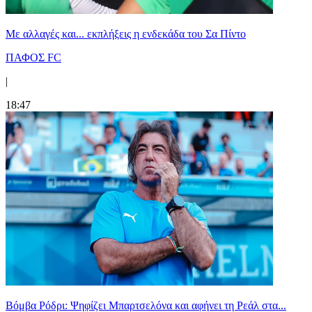
Με αλλαγές και... εκπλήξεις η ενδεκάδα του Σα Πίντο
ΠΑΦΟΣ FC
|
18:47
Βόμβα Ρόδρι: Ψηφίζει Μπαρτσελόνα και αφήνει τη Ρεάλ στα...