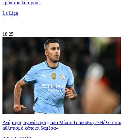
κρύα του λουτρού!
La Liga
|
18:25
Ανάρτηση αγανάκτησης από Μίλαν Τράικοβιτς: «Θέλετε και
αθλητισμό κάποιοι δαμέσα»