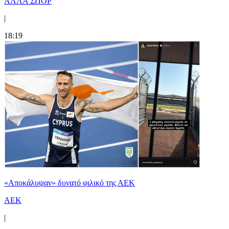
ΑΛΛΑ ΣΠΟΡ
|
18:19
«Αποκάλυψαν» δυνατό φιλικό της ΑΕΚ
ΑΕΚ
|