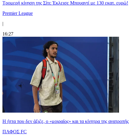
Τρομερή κίνηση της Σίτι: Έκλεισε Μπουαντί με 130 εκατ. ευρώ!
Premier League
|
16:27
Η ήττα που δεν άξιζε, ο «μοιραίος» και τα κίνητρα της ανατροπής
ΠΑΦΟΣ FC