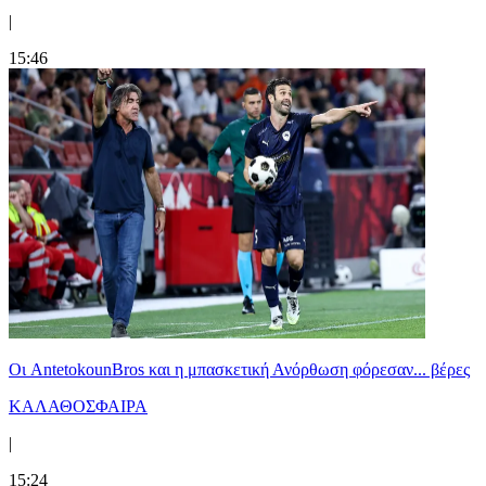
|
15:46
Oι AntetokounBros και η μπασκετική Ανόρθωση φόρεσαν... βέρες
ΚΑΛΑΘΟΣΦΑΙΡΑ
|
15:24