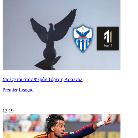
Στρέφεται στον Φεράν Τόρες η Άρσεναλ
Premier League
|
12:19