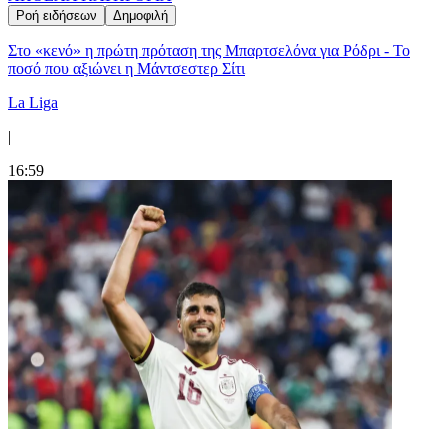
Ροή ειδήσεων
Δημοφιλή
Στο «κενό» η πρώτη πρόταση της Μπαρτσελόνα για Ρόδρι - Το
ποσό που αξιώνει η Μάντσεστερ Σίτι
La Liga
|
16:59