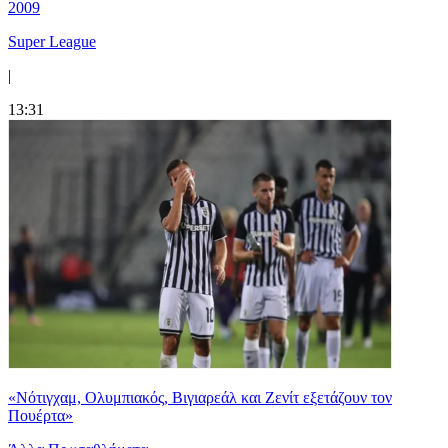
2009
Super League
|
13:31
«Νότιγχαμ, Ολυμπιακός, Βιγιαρεάλ και Ζενίτ εξετάζουν τον
Πουέρτα»