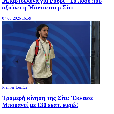
Μπαρτσελόνα για Ρόδρι - Το ποσό που
αξιώνει η Μάντσεστερ Σίτι
07-08-2026 16:59
Premier League
Τρομερή κίνηση της Σίτι: Έκλεισε
Μπουαντί με 130 εκατ. ευρώ!