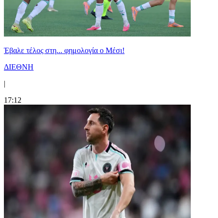
Έβαλε τέλος στη... φημολογία o Μέσι!
ΔΙΕΘΝΗ
|
17:12