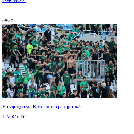
ΟΜΟΝΟΙΑ
|
08:40
Η ανησυχία για Κίνα και τα ερωτηματικά
ΠΑΦΟΣ FC
|