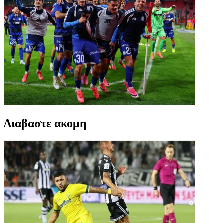
Διαβαστε ακομη