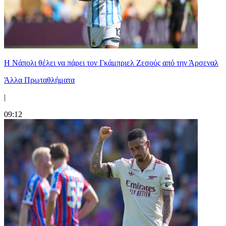
Η Νάπολι θέλει να πάρει τον Γκάμπριελ Ζεσούς από την Άρσεναλ
Άλλα Πρωταθλήματα
|
09:12