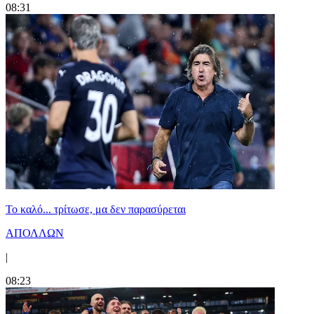
08:31
Το καλό... τρίτωσε, μα δεν παρασύρεται
ΑΠΟΛΛΩΝ
|
08:23