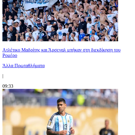
Ατλέτικο Μαδρίτης και Άρσεναλ μπήκαν στη διεκδίκηση του
Ρομέρο
Άλλα Πρωταθλήματα
|
09:33