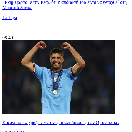
«Ενημερώσαμε την Ρεάλ ότι η απόφασή του είναι να ενταχθεί στη
Μπαρτσελόνα»
La Liga
|
08:49
Καζάνι που... βράζει: Έντονες οι αντιδράσεις των Ομονοιατών