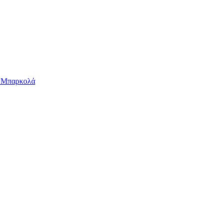
ν Μπαρκολά