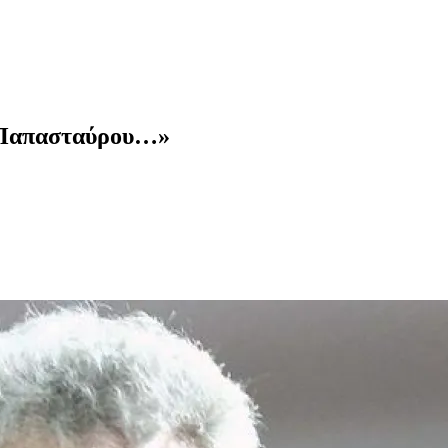
αν Παπασταύρου…»