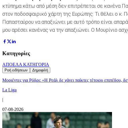
κτύπημα κάτω από μέση δεν επιτρέπεται σε κανένα Πα
στον ποδοσφαιρικό χάρτη της Ευρώπης. Τι θέλει ο κ. 
Παπασταύρου να απαξιώνει με αυτό τρόπο είναι απαρά
μου αρέσει κανένας να την απαξιώνει. Ο Μουρίνιο ασ
Κατηγορίες
ΑΠΟΕΛ
Α ΚΑΤΗΓΟΡΙΑ
Ροή ειδήσεων
Δημοφιλή
Μοριέντες για Ρόδρι: «Η Ρεάλ δε χάνει παίκτες τέτοιου επιπέδου, δ
La Liga
|
07-08-2026