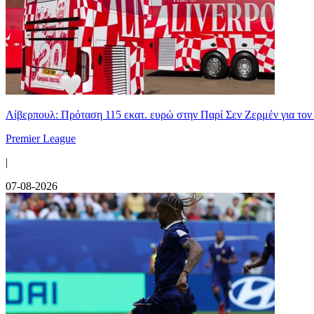
Λίβερπουλ: Πρόταση 115 εκατ. ευρώ στην Παρί Σεν Ζερμέν για το
Premier League
|
07-08-2026