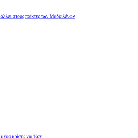
ιβάλλει στους παίκτες των Μαδριλένων
Ημέρα κρίσης για Έσε