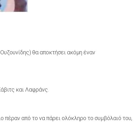
 Ουζουνίδης) θα αποκτήσει ακόμη έναν
Σάβιτς και Λαφράνς.
 πέραν από το να πάρει ολόκληρο το συμβόλαιό του,