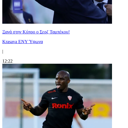
Ξανά στην Κύπρο ο Σερζ Ταμπέκου!
Krasava ENY Ύψωνα
|
12:22