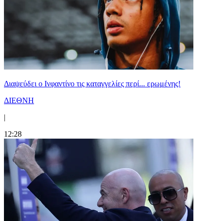
Διαψεύδει ο Ινφαντίνο τις καταγγελίες περί... ερωμένης!
ΔΙΕΘΝΗ
|
12:28