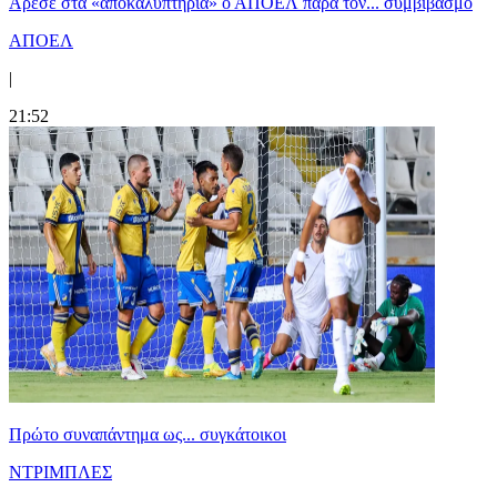
Άρεσε στα «αποκαλυπτήρια» ο ΑΠΟΕΛ παρά τον... συμβιβασμό
ΑΠΟΕΛ
|
21:52
Πρώτο συναπάντημα ως... συγκάτοικοι
ΝΤΡΙΜΠΛΕΣ