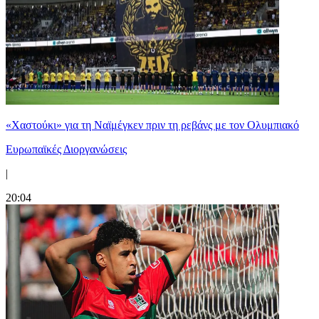
«Χαστούκι» για τη Ναϊμέγκεν πριν τη ρεβάνς με τον Ολυμπιακό
Ευρωπαϊκές Διοργανώσεις
|
20:04