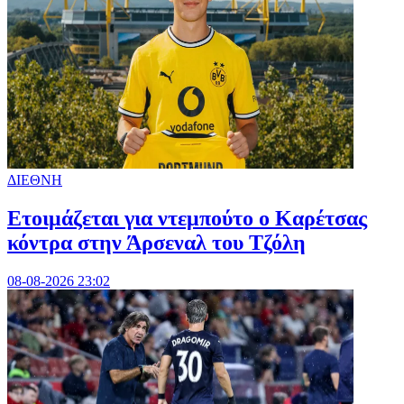
ΔΙΕΘΝΗ
Ετοιμάζεται για ντεμπούτο ο Καρέτσας
κόντρα στην Άρσεναλ του Τζόλη
08-08-2026 23:02