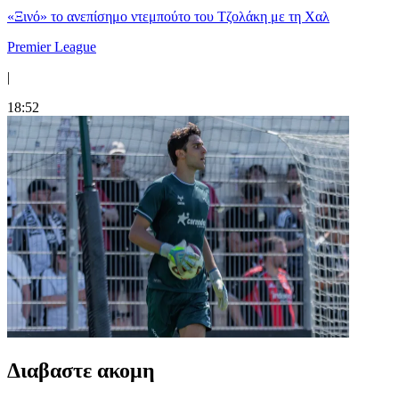
«Ξινό» το ανεπίσημο ντεμπούτο του Τζολάκη με τη Χαλ
Premier League
|
18:52
Διαβαστε ακομη