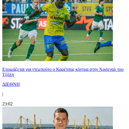
Ετοιμάζεται για ντεμπούτο ο Καρέτσας κόντρα στην Άρσεναλ του
Τζόλη
ΔΙΕΘΝΗ
|
23:02