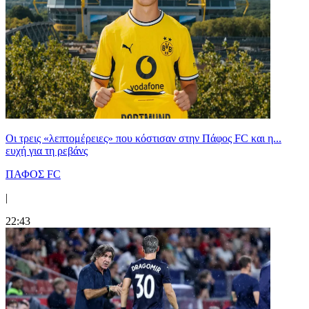
Οι τρεις «λεπτομέρειες» που κόστισαν στην Πάφος FC και η...
ευχή για τη ρεβάνς
ΠΑΦΟΣ FC
|
22:43