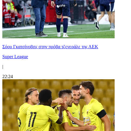
Σόου Γκατσίνοβιτς στην πρόβα τζενεράλε της ΑΕΚ
Super League
|
22:24