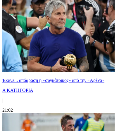
Έκανε... απόδραση η «συγκάτοικος» από την «Αρένα»
Α ΚΑΤΗΓΟΡΙΑ
|
21:02