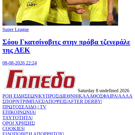
Super League
Σόου Γκατσίνοβιτς στην πρόβα τζενεράλε
της ΑΕΚ
08-08-2026 22:24
Saturday 8 undefined 2026
ΡΟΗ ΕΙΔΗΣΕΩΝ
|
ΚΥΠΡΟΣ
|
ΔΙΕΘΝΗ
|
ΚΑΛΑΘΟΣΦΑΙΡΑ
|
ΑΛΛΑ
ΣΠΟΡ
|
ΝΤΡΙΜΠΛΕΣ
|
ΑΠΟΨΕΙΣ
|
AFTER DERBY
|
ΠΡΩΤΟΣΕΛΙΔΟ
|
TV
ΕΠΙΚΟΙΝΩΝΙΑ
|
TAYTOTHTA
|
ΟΡΟΙ ΧΡΗΣΗΣ
|
COOKIES
|
ΕΙΔΟΠΟΙΗΣΗ ΑΠΟΡΡΗΤΟΥ
|