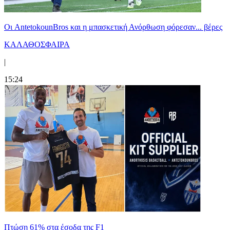
Oι AntetokounBros και η μπασκετική Ανόρθωση φόρεσαν... βέρες
ΚΑΛΑΘΟΣΦΑΙΡΑ
|
15:24
Πτώση 61% στα έσοδα της F1