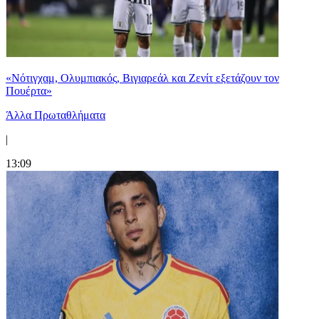
«Νότιγχαμ, Ολυμπιακός, Βιγιαρεάλ και Ζενίτ εξετάζουν τον
Πουέρτα»
Άλλα Πρωταθλήματα
|
13:09