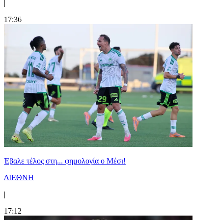
|
17:36
Έβαλε τέλος στη... φημολογία o Μέσι!
ΔΙΕΘΝΗ
|
17:12