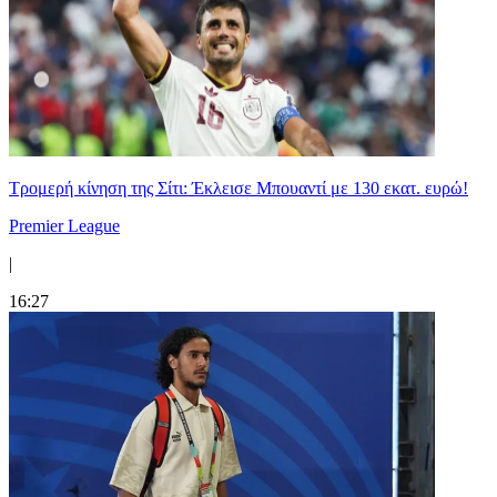
Τρομερή κίνηση της Σίτι: Έκλεισε Μπουαντί με 130 εκατ. ευρώ!
Premier League
|
16:27