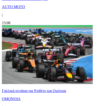
AUTO MOTO
|
15:08
Γαλλικά σενάρια για Ντιβέρν και Ομόνοια
ΟΜΟΝΟΙΑ