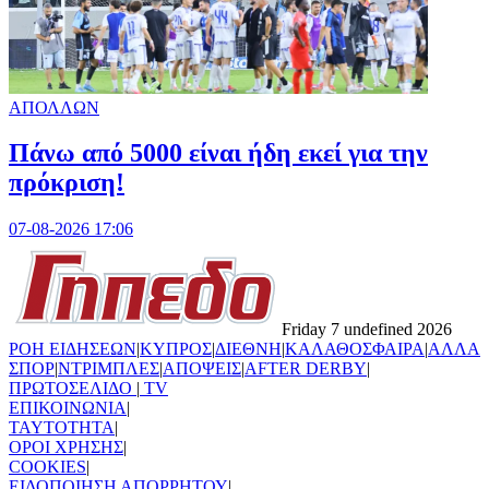
ΑΠΟΛΛΩΝ
Πάνω από 5000 είναι ήδη εκεί για την
πρόκριση!
07-08-2026 17:06
Friday 7 undefined 2026
ΡΟΗ ΕΙΔΗΣΕΩΝ
|
ΚΥΠΡΟΣ
|
ΔΙΕΘΝΗ
|
ΚΑΛΑΘΟΣΦΑΙΡΑ
|
ΑΛΛΑ
ΣΠΟΡ
|
ΝΤΡΙΜΠΛΕΣ
|
ΑΠΟΨΕΙΣ
|
AFTER DERBY
|
ΠΡΩΤΟΣΕΛΙΔΟ
|
TV
ΕΠΙΚΟΙΝΩΝΙΑ
|
TAYTOTHTA
|
ΟΡΟΙ ΧΡΗΣΗΣ
|
COOKIES
|
ΕΙΔΟΠΟΙΗΣΗ ΑΠΟΡΡΗΤΟΥ
|