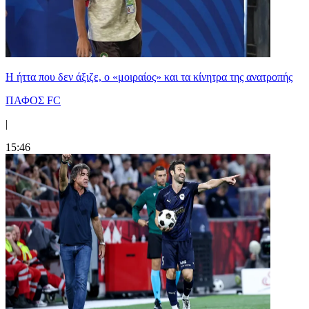
Η ήττα που δεν άξιζε, ο «μοιραίος» και τα κίνητρα της ανατροπής
ΠΑΦΟΣ FC
|
15:46