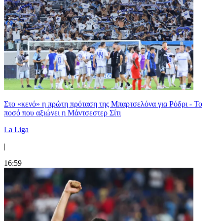
Στο «κενό» η πρώτη πρόταση της Μπαρτσελόνα για Ρόδρι - Το
ποσό που αξιώνει η Μάντσεστερ Σίτι
La Liga
|
16:59