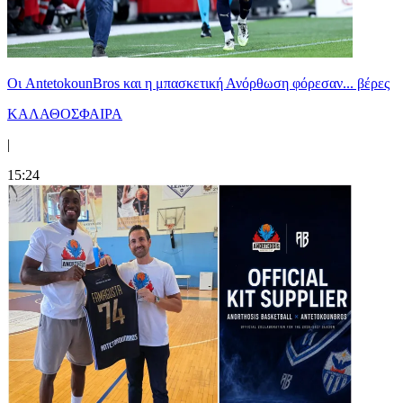
Oι AntetokounBros και η μπασκετική Ανόρθωση φόρεσαν... βέρες
ΚΑΛΑΘΟΣΦΑΙΡΑ
|
15:24