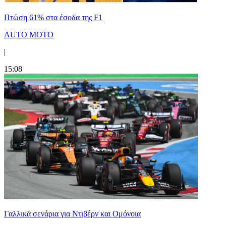
Πτώση 61% στα έσοδα της F1
AUTO MOTO
|
15:08
Γαλλικά σενάρια για Ντιβέρν και Ομόνοια