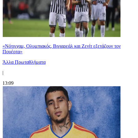
«Νότιγχαμ, Ολυμπιακός, Βιγιαρεάλ και Ζενίτ εξετάζουν τον
Πουέρτα»
Άλλα Πρωταθλήματα
|
13:09