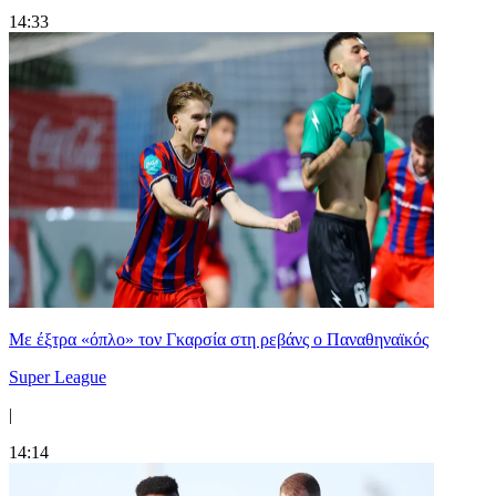
14:33
Mε έξτρα «όπλο» τον Γκαρσία στη ρεβάνς ο Παναθηναϊκός
Super League
|
14:14