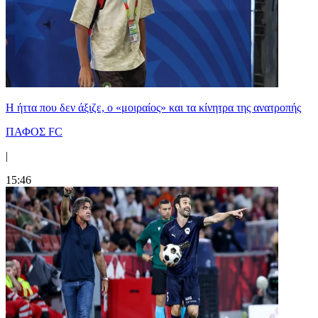
Η ήττα που δεν άξιζε, ο «μοιραίος» και τα κίνητρα της ανατροπής
ΠΑΦΟΣ FC
|
15:46