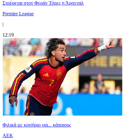
Στρέφεται στον Φεράν Τόρες η Άρσεναλ
Premier League
|
12:19
Φιλικά με κριτήριο για... κάποιους
ΑΕΚ