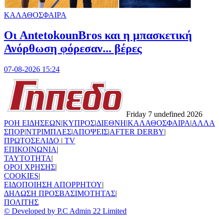
ΚΑΛΑΘΟΣΦΑΙΡΑ
Oι AntetokounBros και η μπασκετική
Ανόρθωση φόρεσαν... βέρες
07-08-2026 15:24
Friday 7 undefined 2026
ΡΟΗ ΕΙΔΗΣΕΩΝ
|
ΚΥΠΡΟΣ
|
ΔΙΕΘΝΗ
|
ΚΑΛΑΘΟΣΦΑΙΡΑ
|
ΑΛΛΑ
ΣΠΟΡ
|
ΝΤΡΙΜΠΛΕΣ
|
ΑΠΟΨΕΙΣ
|
AFTER DERBY
|
ΠΡΩΤΟΣΕΛΙΔΟ
|
TV
ΕΠΙΚΟΙΝΩΝΙΑ
|
TAYTOTHTA
|
ΟΡΟΙ ΧΡΗΣΗΣ
|
COOKIES
|
ΕΙΔΟΠΟΙΗΣΗ ΑΠΟΡΡΗΤΟΥ
|
ΔΗΛΩΣΗ ΠΡΟΣΒΑΣΙΜΟΤΗΤΑΣ
|
ΠΟΛΙΤΗΣ
© Developed by P.C Admin 22 Limited