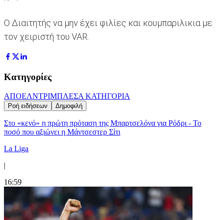
Ο Διαιτητής να μην έχει φιλίες και κουμπαριλικια με
τον χειριστή του VAR.
Κατηγορίες
ΑΠΟΕΛ
ΝΤΡΙΜΠΛΕΣ
Α ΚΑΤΗΓΟΡΙΑ
Ροή ειδήσεων
Δημοφιλή
Στο «κενό» η πρώτη πρόταση της Μπαρτσελόνα για Ρόδρι - Το
ποσό που αξιώνει η Μάντσεστερ Σίτι
La Liga
|
16:59