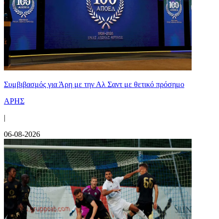
Συμβιβασμός για Άρη με την Αλ Σαντ με θετικό πρόσημο
ΑΡΗΣ
|
06-08-2026