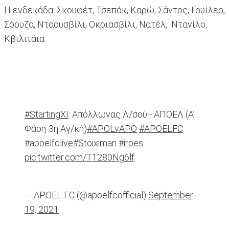
Η ενδεκάδα: Σκουφέτ, Τσεπάκ, Καρώ, Σάντος, Γουίλερ,
Σόουζα, Νταουσβίλι, Οκριασβίλι, Νατέλ, Ντανίλο,
Κβιλιτάια
#StartingXI
: Απόλλωνας Λ/σού - ΑΠΟΕΛ (Α’
Φάση-3η Αγ/κή)
#APOLvAPO
#APOELFC
#apoelfclive
#Stoiximan
#iroes
pic.twitter.com/T1280Ng6lf
— APOEL FC (@apoelfcofficial)
September
19, 2021