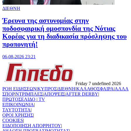
ΔΙΕΘΝΗ
Έρευνα της αστυνομίας στην
ποδοσφαιρική ομοσπονδία της Νότιας
Κορέας για τη διαδικασία πρόσληψης του
προπονητή!
06-08-2026 23:21
Friday 7 undefined 2026
ΡΟΗ ΕΙΔΗΣΕΩΝ
|
ΚΥΠΡΟΣ
|
ΔΙΕΘΝΗ
|
ΚΑΛΑΘΟΣΦΑΙΡΑ
|
ΑΛΛΑ
ΣΠΟΡ
|
ΝΤΡΙΜΠΛΕΣ
|
ΑΠΟΨΕΙΣ
|
AFTER DERBY
|
ΠΡΩΤΟΣΕΛΙΔΟ
|
TV
ΕΠΙΚΟΙΝΩΝΙΑ
|
TAYTOTHTA
|
ΟΡΟΙ ΧΡΗΣΗΣ
|
COOKIES
|
ΕΙΔΟΠΟΙΗΣΗ ΑΠΟΡΡΗΤΟΥ
|
ΔΗΛΩΣΗ ΠΡΟΣΒΑΣΙΜΟΤΗΤΑΣ
|