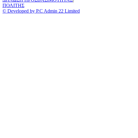
ΠΟΛΙΤΗΣ
© Developed by P.C Admin 22 Limited