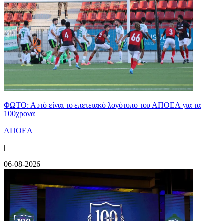
ΦΩΤΟ: Αυτό είναι το επετειακό λογότυπο του ΑΠΟΕΛ για τα
100χρονα
ΑΠΟΕΛ
|
06-08-2026