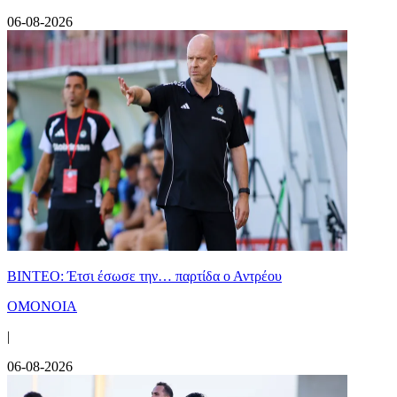
06-08-2026
ΒΙΝΤΕΟ: Έτσι έσωσε την… παρτίδα ο Αντρέου
ΟΜΟΝΟΙΑ
|
06-08-2026