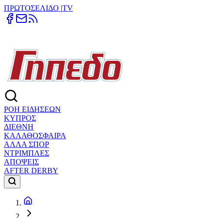
ΠΡΩΤΟΣΕΛΙΔΟ
|
TV
ΡΟΗ ΕΙΔΗΣΕΩΝ
ΚΥΠΡΟΣ
ΔΙΕΘΝΗ
ΚΑΛΑΘΟΣΦΑΙΡΑ
ΑΛΛΑ ΣΠΟΡ
ΝΤΡΙΜΠΛΕΣ
ΑΠΟΨΕΙΣ
AFTER DERBY