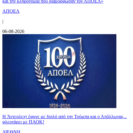
και την κληρονομιά που διαμόρφωσαν τον ΑΠΟΕΛ»
ΑΠΟΕΛ
|
06-08-2026
H Άντερλεχτ έφυγε με διπλό από την Τούμπα και ο Απόλλωνας...
φλερτάρει με ΠΑΟΚ!
ΔΙΕΘΝΗ