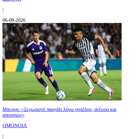
|
06-08-2026
Μπεργκ: «Ξεχωριστό παιχνίδι λόγω γηπέδου, ανέμου και
απουσιών»
ΟΜΟΝΟΙΑ
|