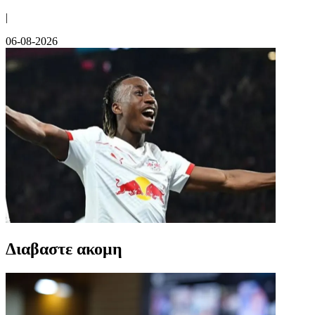
|
06-08-2026
Διαβαστε ακομη