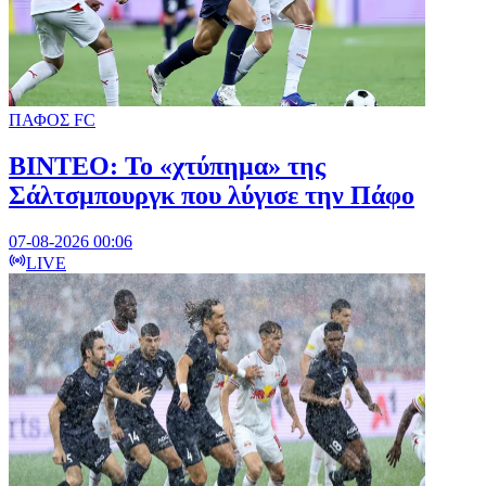
ΠΑΦΟΣ FC
ΒΙΝΤΕΟ: Το «χτύπημα» της
Σάλτσμπουργκ που λύγισε την Πάφο
07-08-2026 00:06
LIVE