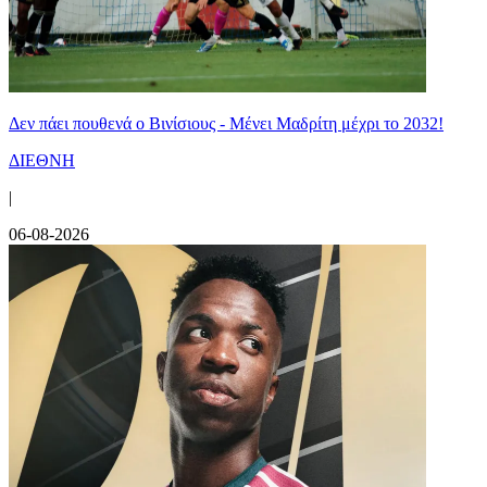
Δεν πάει πουθενά ο Βινίσιους - Μένει Μαδρίτη μέχρι το 2032!
ΔΙΕΘΝΗ
|
06-08-2026