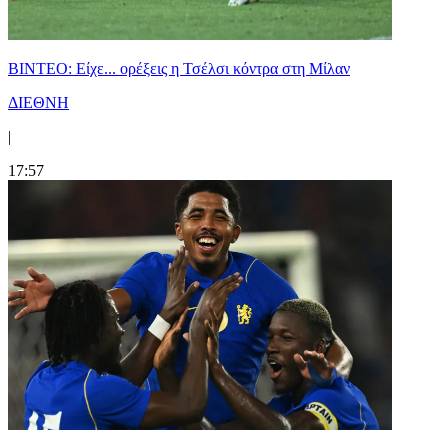
BINTEO: Είχε... ορέξεις η Τσέλσι κόντρα στη Μίλαν
ΔΙΕΘΝΗ
|
17:57