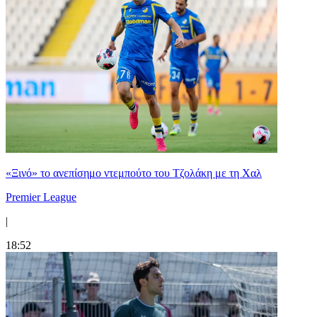
«Ξινό» το ανεπίσημο ντεμπούτο του Τζολάκη με τη Χαλ
Premier League
|
18:52