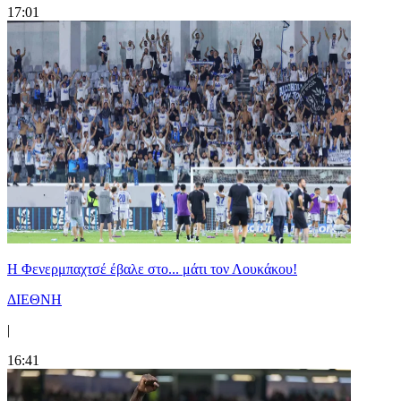
17:01
Η Φενερμπαχτσέ έβαλε στο... μάτι τον Λουκάκου!
ΔΙΕΘΝΗ
|
16:41