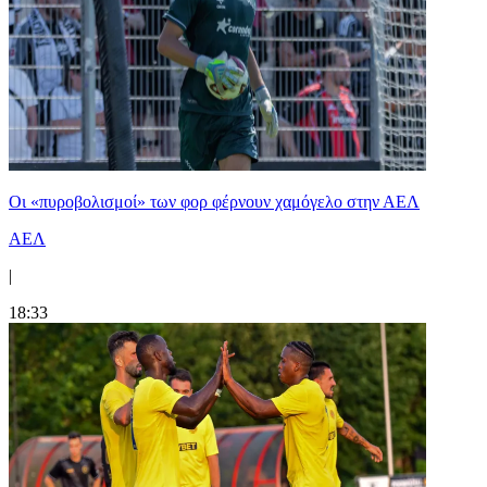
Οι «πυροβολισμοί» των φορ φέρνουν χαμόγελο στην ΑΕΛ
ΑΕΛ
|
18:33