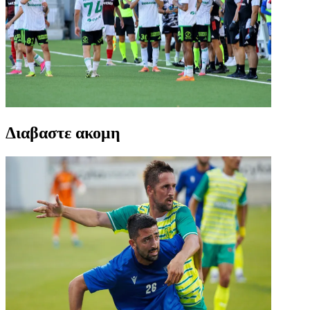
Διαβαστε ακομη