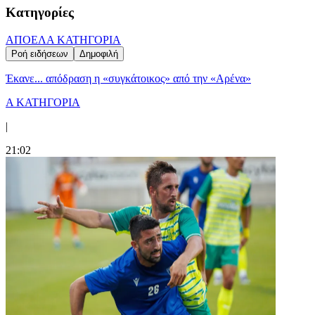
Κατηγορίες
ΑΠΟΕΛ
Α ΚΑΤΗΓΟΡΙΑ
Ροή ειδήσεων
Δημοφιλή
Έκανε... απόδραση η «συγκάτοικος» από την «Αρένα»
Α ΚΑΤΗΓΟΡΙΑ
|
21:02