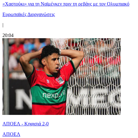
«Χαστούκι» για τη Ναϊμέγκεν πριν τη ρεβάνς με τον Ολυμπιακό
Ευρωπαϊκές Διοργανώσεις
|
20:04
ΑΠΟΕΛ - Κηφισιά 2-0
ΑΠΟΕΛ