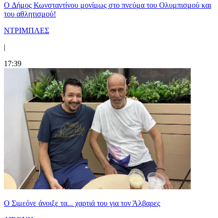
O Δήμος Κωνσταντίνου μονίμως στο πνεύμα του Ολυμπισμού και
του αθλητισμού!
ΝΤΡΙΜΠΛΕΣ
|
17:39
Ο Σιμεόνε άνοιξε τα... χαρτιά του για τον Άλβαρες