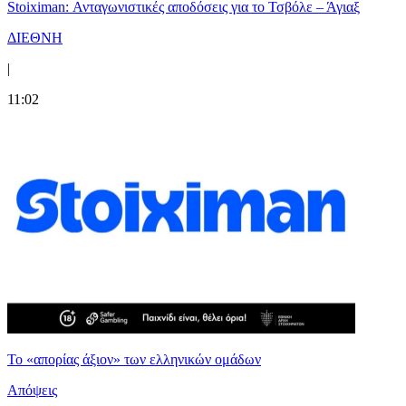
Stoiximan: Ανταγωνιστικές αποδόσεις για το Τσβόλε – Άγιαξ
ΔΙΕΘΝΗ
|
11:02
Το «απορίας άξιον» των ελληνικών ομάδων
Απόψεις