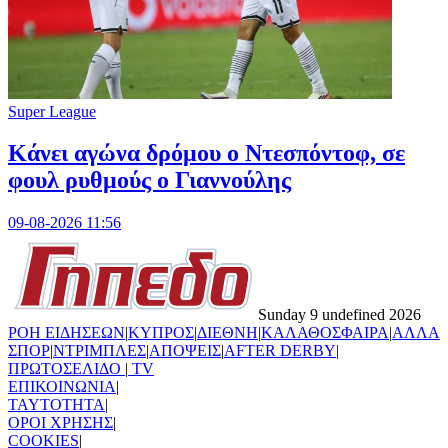
Super League
Kάνει αγώνα δρόμου ο Ντεσπόντοφ, σε
φουλ ρυθμούς ο Γιαννούλης
09-08-2026 11:56
Sunday 9 undefined 2026
ΡΟΗ ΕΙΔΗΣΕΩΝ
|
ΚΥΠΡΟΣ
|
ΔΙΕΘΝΗ
|
ΚΑΛΑΘΟΣΦΑΙΡΑ
|
ΑΛΛΑ
ΣΠΟΡ
|
ΝΤΡΙΜΠΛΕΣ
|
ΑΠΟΨΕΙΣ
|
AFTER DERBY
|
ΠΡΩΤΟΣΕΛΙΔΟ
|
TV
ΕΠΙΚΟΙΝΩΝΙΑ
|
TAYTOTHTA
|
ΟΡΟΙ ΧΡΗΣΗΣ
|
COOKIES
|