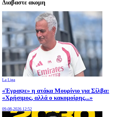
Διαβαστε ακομη
La Liga
«Έγραψε» η ατάκα Μουρίνιο για Σίλβα:
«Χρήσιμος, αλλά ο κακομοίρης...»
09-08-2026 12:52