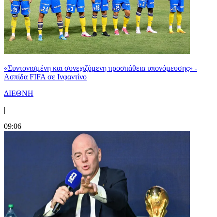
«Συντονισμένη και συνεχιζόμενη προσπάθεια υπονόμευσης» -
Ασπίδα FIFA σε Ινφαντίνο
ΔΙΕΘΝΗ
|
09:06