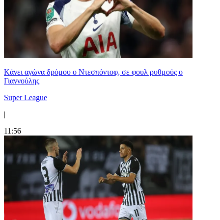
Kάνει αγώνα δρόμου ο Ντεσπόντοφ, σε φουλ ρυθμούς ο
Γιαννούλης
Super League
|
11:56