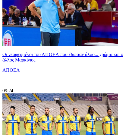
Οι νεοφερμένοι του ΑΠΟΕΛ που έδωσαν άλλο... χρώμα και ο
άλλος Μαρκίνιος
ΑΠΟΕΛ
|
09:24