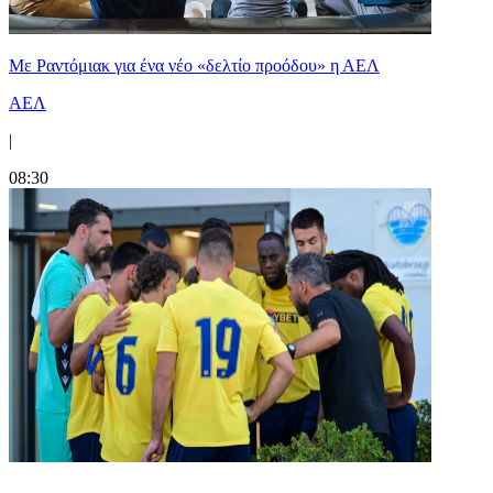
Με Ραντόμιακ για ένα νέο «δελτίο προόδου» η ΑΕΛ
ΑΕΛ
|
08:30