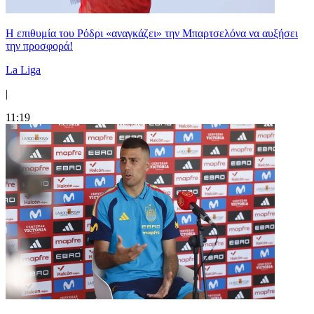
Η επιθυμία του Ρόδρι «αναγκάζει» την Μπαρτσελόνα να αυξήσει
την προσφορά!
La Liga
|
11:19