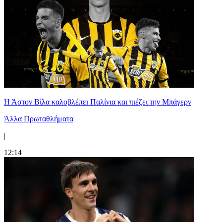
Η Άστον Βίλα καλοβλέπει Παλίνια και πιέζει την Μπάγερν
Άλλα Πρωταθλήματα
|
12:14