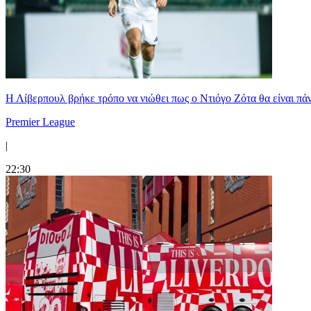
Η Λίβερπουλ βρήκε τρόπο να νιώθει πως ο Ντιόγο Ζότα θα είναι πάντ
Premier League
|
22:30