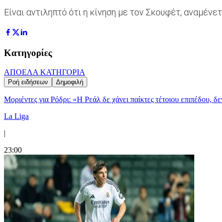
Eίναι αντιληπτό ότι η κίνηση με τον Σκουφέτ, αναμέν
Κατηγορίες
ΑΠΟΕΛ
Α ΚΑΤΗΓΟΡΙΑ
Ροή ειδήσεων
Δημοφιλή
Μοριέντες για Ρόδρι: «Η Ρεάλ δε χάνει παίκτες τέτοιου επιπέδου, δ
La Liga
|
23:00