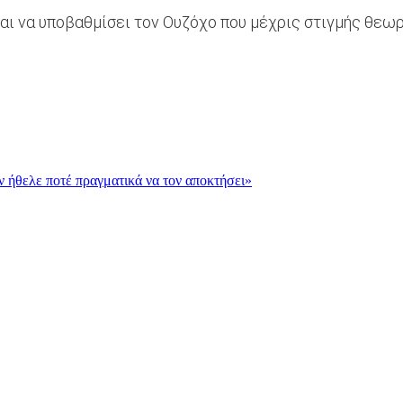
εται να υποβαθμίσει τον Ουζόχο που μέχρις στιγμής θε
εν ήθελε ποτέ πραγματικά να τον αποκτήσει»