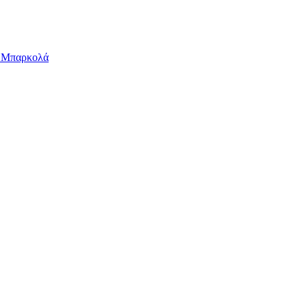
ν Μπαρκολά