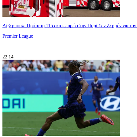
Λίβερπουλ: Πρόταση 115 εκατ. ευρώ στην Παρί Σεν Ζερμέν για το
Premier League
|
22:14