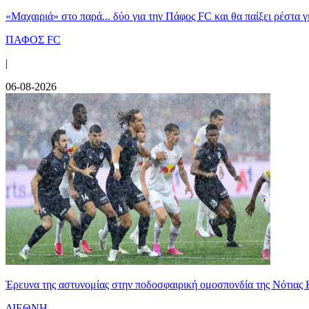
«Μαχαιριά» στο παρά... δύο για την Πάφος FC και θα παίξει ρέστα γ
ΠΑΦΟΣ FC
|
06-08-2026
Έρευνα της αστυνομίας στην ποδοσφαιρική ομοσπονδία της Νότιας 
ΔΙΕΘΝΗ