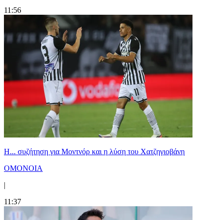
11:56
Η... συζήτηση για Μοντνόρ και η λύση του Χατζηγιοβάνη
ΟΜΟΝΟΙΑ
|
11:37