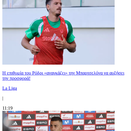
Η επιθυμία του Ρόδρι «αναγκάζει» την Μπαρτσελόνα να αυξήσει
την προσφορά!
La Liga
|
11:19