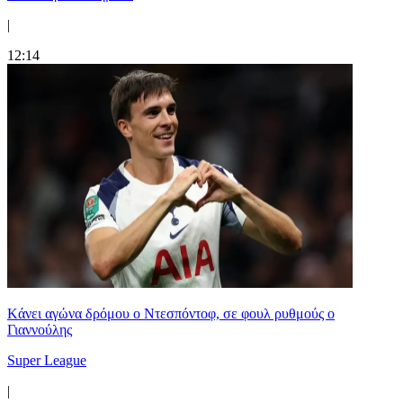
|
12:14
Kάνει αγώνα δρόμου ο Ντεσπόντοφ, σε φουλ ρυθμούς ο
Γιαννούλης
Super League
|