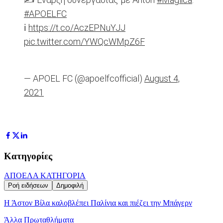
#APOELFC
ℹ️
https://t.co/AczEPNuYJJ
pic.twitter.com/YWQcWMpZ6F
— APOEL FC (@apoelfcofficial)
August 4,
2021
Κατηγορίες
ΑΠΟΕΛ
Α ΚΑΤΗΓΟΡΙΑ
Ροή ειδήσεων
Δημοφιλή
Η Άστον Βίλα καλοβλέπει Παλίνια και πιέζει την Μπάγερν
Άλλα Πρωταθλήματα