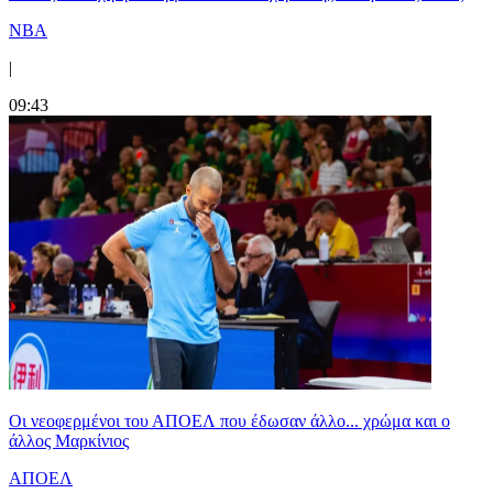
NBA
|
09:43
Οι νεοφερμένοι του ΑΠΟΕΛ που έδωσαν άλλο... χρώμα και ο
άλλος Μαρκίνιος
ΑΠΟΕΛ