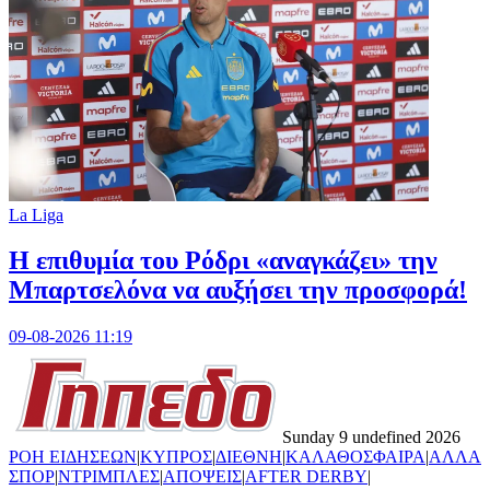
La Liga
Η επιθυμία του Ρόδρι «αναγκάζει» την
Μπαρτσελόνα να αυξήσει την προσφορά!
09-08-2026 11:19
Sunday 9 undefined 2026
ΡΟΗ ΕΙΔΗΣΕΩΝ
|
ΚΥΠΡΟΣ
|
ΔΙΕΘΝΗ
|
ΚΑΛΑΘΟΣΦΑΙΡΑ
|
ΑΛΛΑ
ΣΠΟΡ
|
ΝΤΡΙΜΠΛΕΣ
|
ΑΠΟΨΕΙΣ
|
AFTER DERBY
|