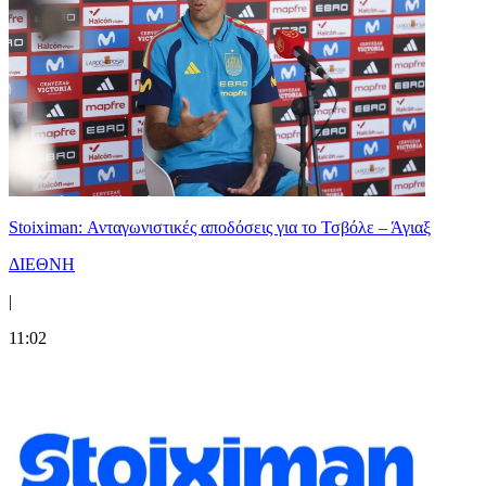
Stoiximan: Ανταγωνιστικές αποδόσεις για το Τσβόλε – Άγιαξ
ΔΙΕΘΝΗ
|
11:02