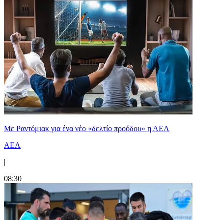
Με Ραντόμιακ για ένα νέο «δελτίο προόδου» η ΑΕΛ
ΑΕΛ
|
08:30