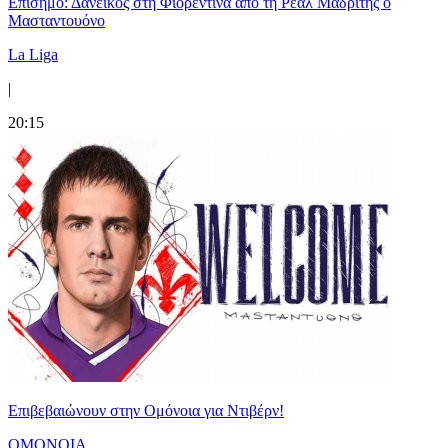
Επίσημο: Δανεικός στη Φιορεντίνα από τη Ρεάλ Μαδρίτης ο
Μασταντουόνο
La Liga
|
20:15
Επιβεβαιώνουν στην Ομόνοια για Ντιβέρν!
ΟΜΟΝΟΙΑ