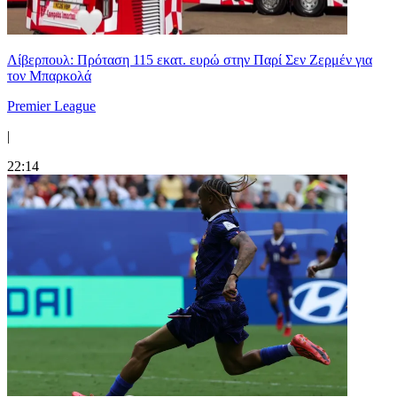
Λίβερπουλ: Πρόταση 115 εκατ. ευρώ στην Παρί Σεν Ζερμέν για
τον Μπαρκολά
Premier League
|
22:14