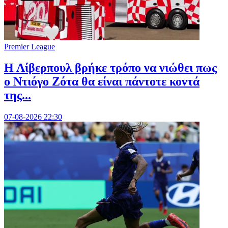
Premier League
Η Λίβερπουλ βρήκε τρόπο να νιώθει πως
ο Ντιόγο Ζότα θα είναι πάντοτε κοντά
της...
07-08-2026 22:30