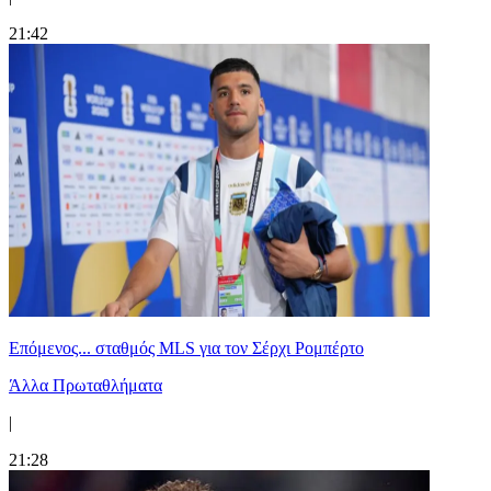
21:42
Επόμενος... σταθμός MLS για τον Σέρχι Ρομπέρτο
Άλλα Πρωταθλήματα
|
21:28