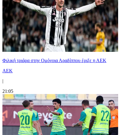
Φιλική τριάρα στην Ομόνοια Αραδίππου έριξε η ΑΕΚ
ΑΕΚ
|
21:05