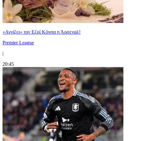
«Αγγίζει» τον Εζρί Κόνσα η Άρσεναλ!
Premier League
|
20:45