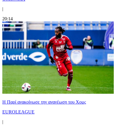
|
20:14
Η Παρί ανακοίνωσε την ανανέωση του Χομς
EUROLEAGUE
|