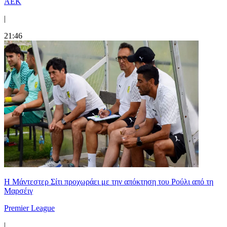
ΑΕΚ
|
21:46
Η Μάντεστερ Σίτι προχωράει με την απόκτηση του Ρούλι από τη
Μαρσέιγ
Premier League
|