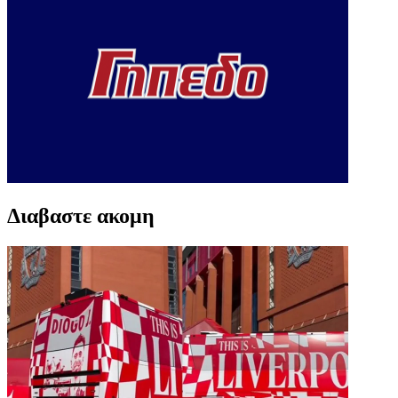
Διαβαστε ακομη