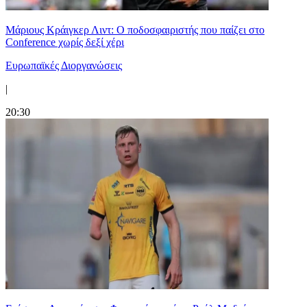
Μάριους Κράιγκερ Λιντ: Ο ποδοσφαιριστής που παίζει στο
Conference χωρίς δεξί χέρι
Ευρωπαϊκές Διοργανώσεις
|
20:30