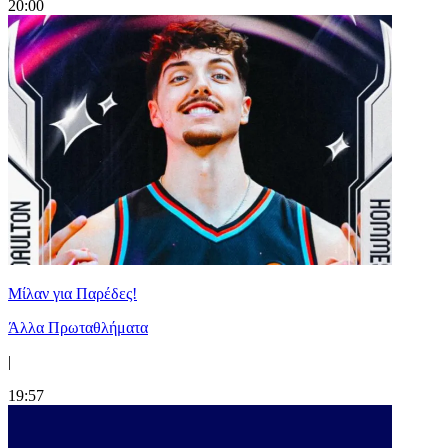
20:00
Μίλαν για Παρέδες!
Άλλα Πρωταθλήματα
|
19:57