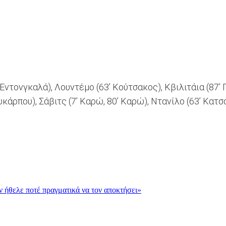
’ Εντονγκαλά), Λουντέμο (63’ Κούτσακος), Κβιλιτάια (87’
υκάρπου), Σάβιτς (7’ Kαρώ, 80’ Καρώ), Ντανίλο (63’ Κατ
εν ήθελε ποτέ πραγματικά να τον αποκτήσει»