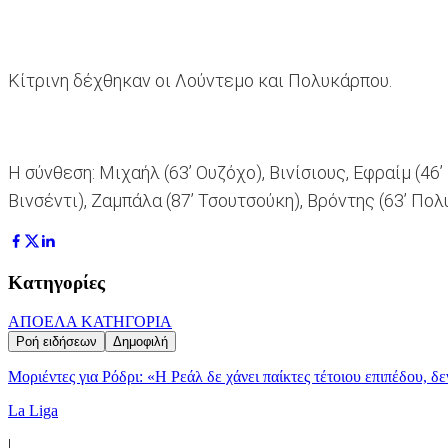
Κίτρινη δέχθηκαν οι Λούντεμο και Πολυκάρπου.
Η σύνθεση: Mιχαήλ (63’ Ουζόχο), Βινίσιους, Εφραίμ (46
Βινσέντι), Ζαμπάλα (87’ Τσουτσούκη), Βρόντης (63’ Πολ
Κατηγορίες
ΑΠΟΕΛ
Α ΚΑΤΗΓΟΡΙΑ
Ροή ειδήσεων
Δημοφιλή
Μοριέντες για Ρόδρι: «Η Ρεάλ δε χάνει παίκτες τέτοιου επιπέδου, δ
La Liga
|