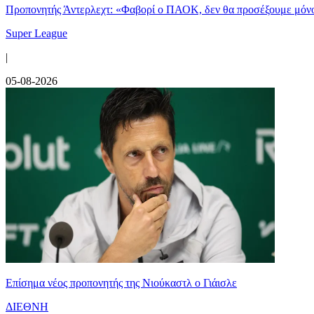
Προπονητής Άντερλεχτ: «Φαβορί ο ΠΑΟΚ, δεν θα προσέξουμε μόν
Super League
|
05-08-2026
Επίσημα νέος προπονητής της Νιούκαστλ ο Γιάισλε
ΔΙΕΘΝΗ