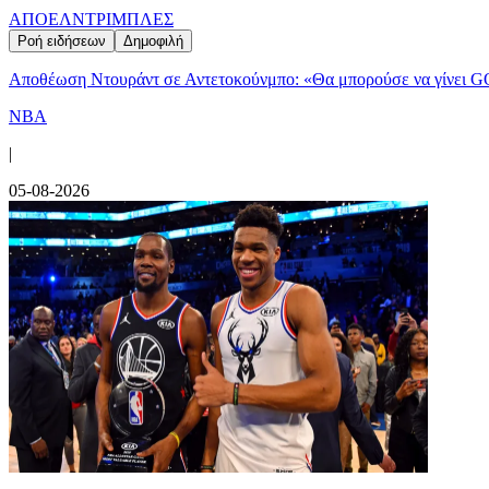
ΑΠΟΕΛ
ΝΤΡΙΜΠΛΕΣ
Ροή ειδήσεων
Δημοφιλή
Αποθέωση Ντουράντ σε Αντετοκούνμπο: «Θα μπορούσε να γίνει G
NBA
|
05-08-2026