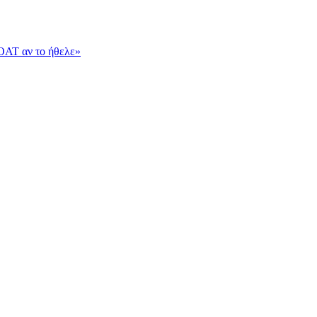
OAT αν το ήθελε»