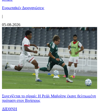
Ευρωπαϊκές Διοργανώσεις
|
05-08-2026
Συνεχίζεται το σίριαλ: Η Ρεάλ Μαδρίτης έκανε βελτιωμένη
πρόταση στον Βινίσιους
ΔΙΕΘΝΗ