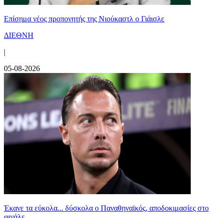
Επίσημα νέος προπονητής της Νιούκαστλ ο Γιάισλε
ΔΙΕΘΝΗ
|
05-08-2026
Έκανε τα εύκολα... δύσκολα ο Παναθηναϊκός, αποδοκιμασίες στο
φινάλε