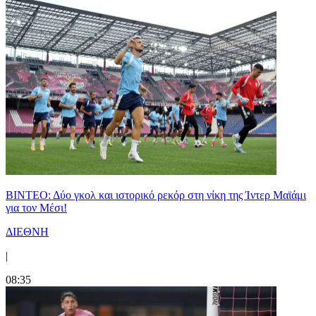
ΒΙΝΤΕΟ: Δύο γκολ και ιστορικό ρεκόρ στη νίκη της Ίντερ Μαϊάμι
για τον Μέσι!
ΔΙΕΘΝΗ
|
08:35