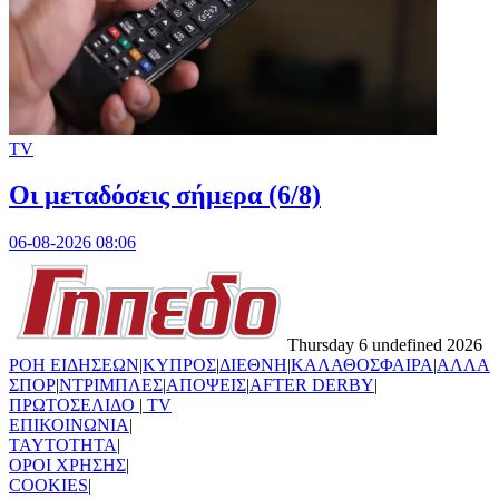
TV
Οι μεταδόσεις σήμερα (6/8)
06-08-2026 08:06
Thursday 6 undefined 2026
ΡΟΗ ΕΙΔΗΣΕΩΝ
|
ΚΥΠΡΟΣ
|
ΔΙΕΘΝΗ
|
ΚΑΛΑΘΟΣΦΑΙΡΑ
|
ΑΛΛΑ
ΣΠΟΡ
|
ΝΤΡΙΜΠΛΕΣ
|
ΑΠΟΨΕΙΣ
|
AFTER DERBY
|
ΠΡΩΤΟΣΕΛΙΔΟ
|
TV
ΕΠΙΚΟΙΝΩΝΙΑ
|
TAYTOTHTA
|
ΟΡΟΙ ΧΡΗΣΗΣ
|
COOKIES
|