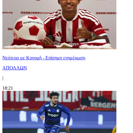
Νεότερο με Κονομή - Επίσημη ενημέρωση
ΑΠΟΛΛΩΝ
|
18:21