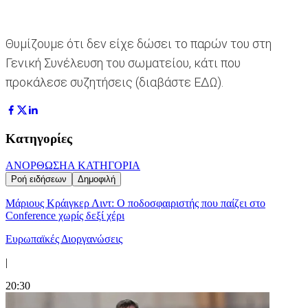
Θυμίζουμε ότι δεν είχε δώσει το παρών του στη
Γενική Συνέλευση του σωματείου, κάτι που
προκάλεσε συζητήσεις (διαβάστε ΕΔΩ).
Κατηγορίες
ΑΝΟΡΘΩΣΗ
Α ΚΑΤΗΓΟΡΙΑ
Ροή ειδήσεων
Δημοφιλή
Μάριους Κράιγκερ Λιντ: Ο ποδοσφαιριστής που παίζει στο
Conference χωρίς δεξί χέρι
Ευρωπαϊκές Διοργανώσεις
|
20:30