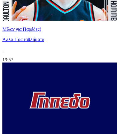
Μίλαν για Παρέδες!
Άλλα Πρωταθλήματα
|
19:57