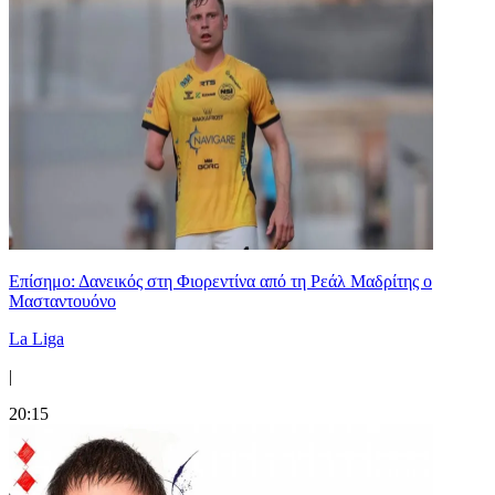
Επίσημο: Δανεικός στη Φιορεντίνα από τη Ρεάλ Μαδρίτης ο
Μασταντουόνο
La Liga
|
20:15