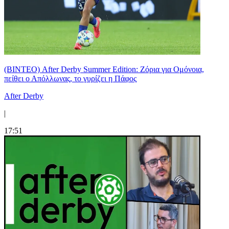
(ΒΙΝΤΕΟ) After Derby Summer Edition: Ζόρια για Ομόνοια,
πείθει ο Απόλλωνας, το γυρίζει η Πάφος
After Derby
|
17:51