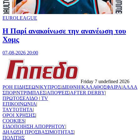
EUROLEAGUE
Η Παρί ανακοίνωσε την ανανέωση του
Χομς
07-08-2026 20:00
Friday 7 undefined 2026
ΡΟΗ ΕΙΔΗΣΕΩΝ
|
ΚΥΠΡΟΣ
|
ΔΙΕΘΝΗ
|
ΚΑΛΑΘΟΣΦΑΙΡΑ
|
ΑΛΛΑ
ΣΠΟΡ
|
ΝΤΡΙΜΠΛΕΣ
|
ΑΠΟΨΕΙΣ
|
AFTER DERBY
|
ΠΡΩΤΟΣΕΛΙΔΟ
|
TV
ΕΠΙΚΟΙΝΩΝΙΑ
|
TAYTOTHTA
|
ΟΡΟΙ ΧΡΗΣΗΣ
|
COOKIES
|
ΕΙΔΟΠΟΙΗΣΗ ΑΠΟΡΡΗΤΟΥ
|
ΔΗΛΩΣΗ ΠΡΟΣΒΑΣΙΜΟΤΗΤΑΣ
|
ΠΟΛΙΤΗΣ