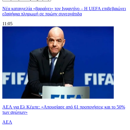
Νέα καταγγελία «βαραίνει» τον Ινφαντίνο – Η UEFA επιβεβαιώνει
εξαψήφια πληρωμή σε πρώην συνεργάτιδα
11:05
ΑΕΛ για Ελ Κέμπε: «Απουσίασε από 61 προπονήσεις και το 50%
των αγώνων»
ΑΕΛ