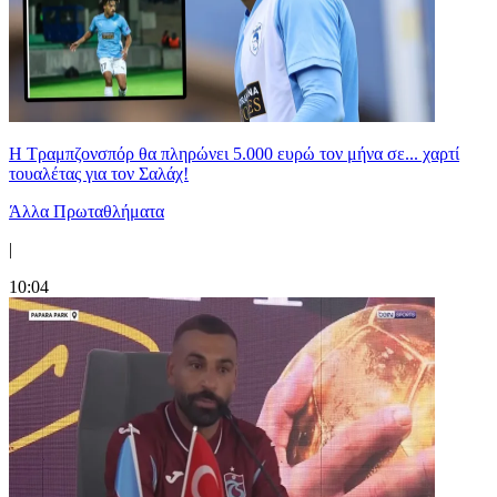
Η Τραμπζονσπόρ θα πληρώνει 5.000 ευρώ τον μήνα σε... χαρτί
τουαλέτας για τον Σαλάχ!
Άλλα Πρωταθλήματα
|
10:04