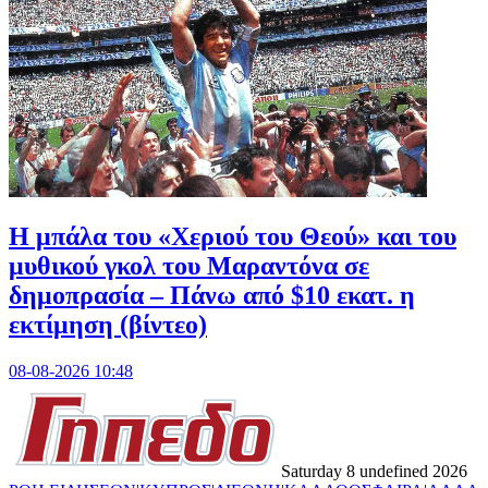
Η μπάλα του «Χεριού του Θεού» και του
μυθικού γκολ του Μαραντόνα σε
δημοπρασία – Πάνω από $10 εκατ. η
εκτίμηση (βίντεο)
08-08-2026 10:48
Saturday 8 undefined 2026