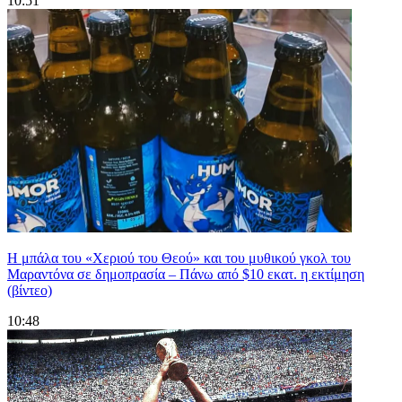
10:51
Η μπάλα του «Χεριού του Θεού» και του μυθικού γκολ του
Μαραντόνα σε δημοπρασία – Πάνω από $10 εκατ. η εκτίμηση
(βίντεο)
10:48