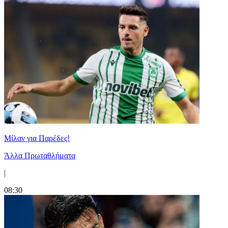
Μίλαν για Παρέδες!
Άλλα Πρωταθλήματα
|
08:30