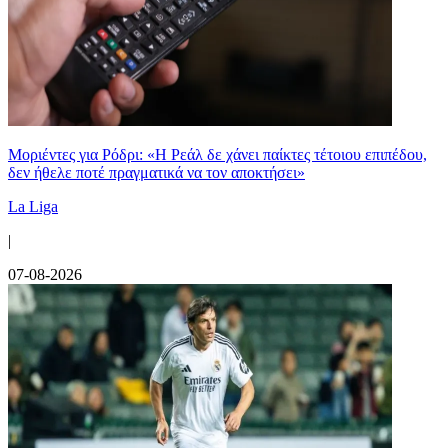
Μοριέντες για Ρόδρι: «Η Ρεάλ δε χάνει παίκτες τέτοιου επιπέδου,
δεν ήθελε ποτέ πραγματικά να τον αποκτήσει»
La Liga
|
07-08-2026