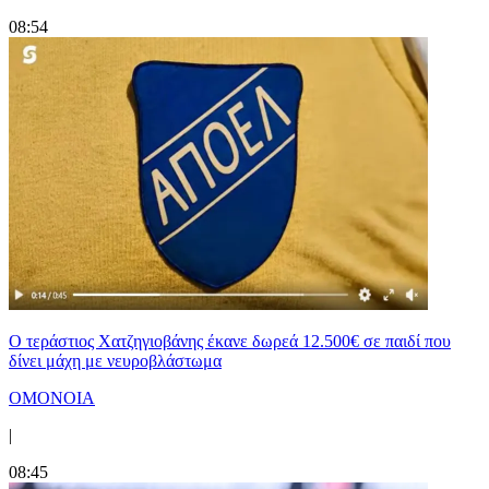
08:54
Ο τεράστιος Χατζηγιοβάνης έκανε δωρεά 12.500€ σε παιδί που
δίνει μάχη με νευροβλάστωμα
ΟΜΟΝΟΙΑ
|
08:45