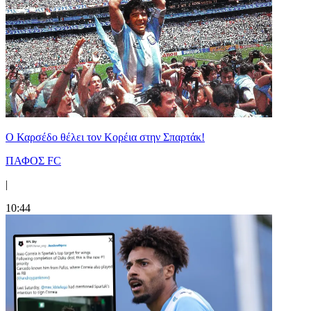
Ο Καρσέδο θέλει τον Κορέια στην Σπαρτάκ!
ΠΑΦΟΣ FC
|
10:44