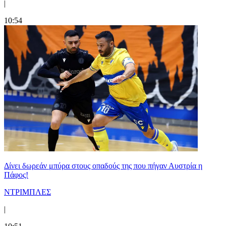
|
10:54
Δίνει δωρεάν μπύρα στους οπαδούς της που πήγαν Αυστρία η
Πάφος!
ΝΤΡΙΜΠΛΕΣ
|