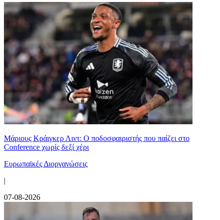
Μάριους Κράιγκερ Λιντ: Ο ποδοσφαιριστής που παίζει στο
Conference χωρίς δεξί χέρι
Ευρωπαϊκές Διοργανώσεις
|
07-08-2026