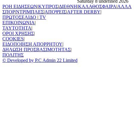
Saturday 8 undefined 2026
ΡΟΗ ΕΙΔΗΣΕΩΝ
|
ΚΥΠΡΟΣ
|
ΔΙΕΘΝΗ
|
ΚΑΛΑΘΟΣΦΑΙΡΑ
|
ΑΛΛΑ
ΣΠΟΡ
|
ΝΤΡΙΜΠΛΕΣ
|
ΑΠΟΨΕΙΣ
|
AFTER DERBY
|
ΠΡΩΤΟΣΕΛΙΔΟ
|
TV
ΕΠΙΚΟΙΝΩΝΙΑ
|
TAYTOTHTA
|
ΟΡΟΙ ΧΡΗΣΗΣ
|
COOKIES
|
ΕΙΔΟΠΟΙΗΣΗ ΑΠΟΡΡΗΤΟΥ
|
ΔΗΛΩΣΗ ΠΡΟΣΒΑΣΙΜΟΤΗΤΑΣ
|
ΠΟΛΙΤΗΣ
© Developed by P.C Admin 22 Limited