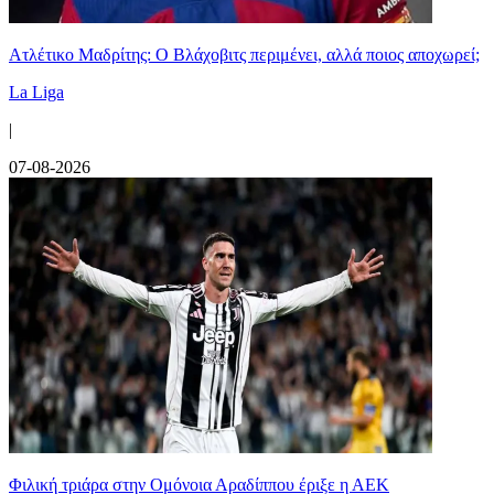
Ατλέτικο Μαδρίτης: Ο Βλάχοβιτς περιμένει, αλλά ποιος αποχωρεί;
La Liga
|
07-08-2026
Φιλική τριάρα στην Ομόνοια Αραδίππου έριξε η ΑΕΚ