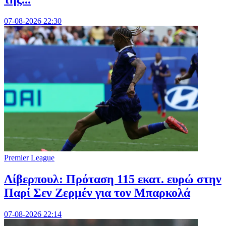
07-08-2026 22:30
Premier League
Λίβερπουλ: Πρόταση 115 εκατ. ευρώ στην
Παρί Σεν Ζερμέν για τον Μπαρκολά
07-08-2026 22:14