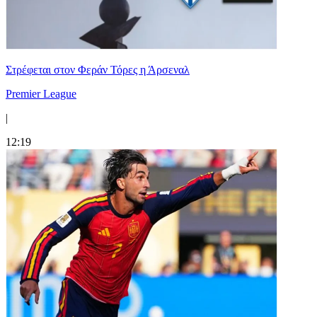
Στρέφεται στον Φεράν Τόρες η Άρσεναλ
Premier League
|
12:19