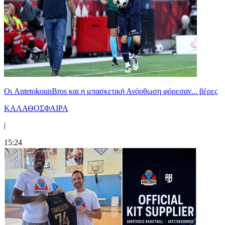
Oι AntetokounBros και η μπασκετική Ανόρθωση φόρεσαν... βέρες
ΚΑΛΑΘΟΣΦΑΙΡΑ
|
15:24