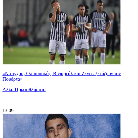
«Νότιγχαμ, Ολυμπιακός, Βιγιαρεάλ και Ζενίτ εξετάζουν τον
Πουέρτα»
Άλλα Πρωταθλήματα
|
13:09