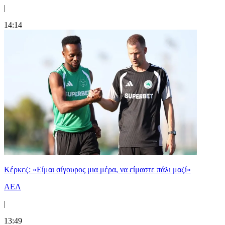
|
14:14
Κέρκεζ: «Είμαι σίγουρος μια μέρα, να είμαστε πάλι μαζί»
ΑΕΛ
|
13:49