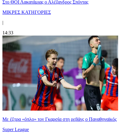
Στο ΘΟΪ Λακατάμιας ο Αλέξανδρος Σπόντας
ΜΙΚΡΕΣ ΚΑΤΗΓΟΡΙΕΣ
|
14:33
Mε έξτρα «όπλο» τον Γκαρσία στη ρεβάνς ο Παναθηναϊκός
Super League