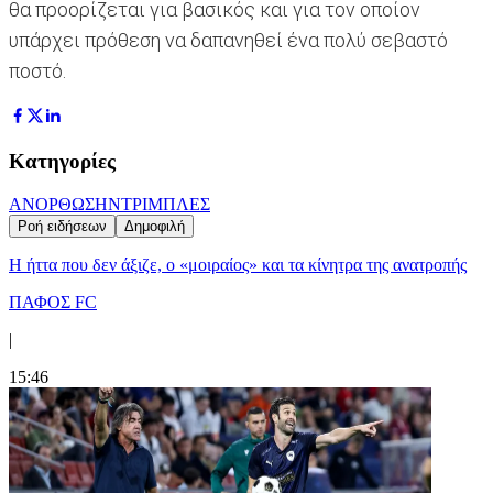
θα προορίζεται για βασικός και για τον οποίον
υπάρχει πρόθεση να δαπανηθεί ένα πολύ σεβαστό
ποστό.
Κατηγορίες
ΑΝΟΡΘΩΣΗ
ΝΤΡΙΜΠΛΕΣ
Ροή ειδήσεων
Δημοφιλή
Η ήττα που δεν άξιζε, ο «μοιραίος» και τα κίνητρα της ανατροπής
ΠΑΦΟΣ FC
|
15:46