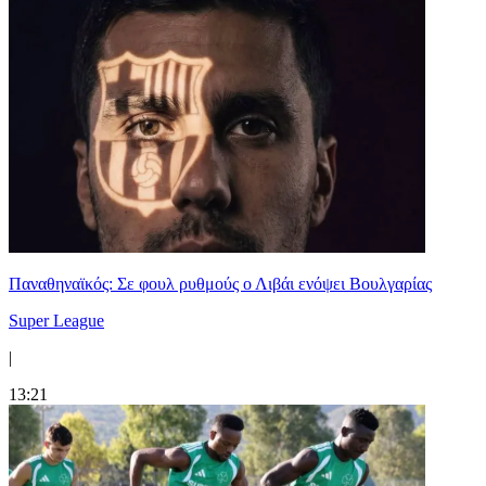
Παναθηναϊκός: Σε φουλ ρυθμούς ο Λιβάι ενόψει Βουλγαρίας
Super League
|
13:21