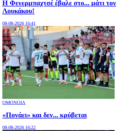
Η Φενερμπαχτσέ έβαλε στο... μάτι τον
Λουκάκου!
08-08-2026 16:41
ΟΜΟΝΟΙΑ
«Πονάει» και δεν... κρύβεται
08-08-2026 16:22