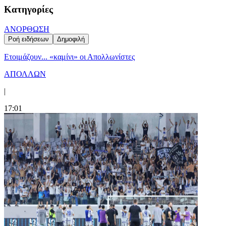
Κατηγορίες
ΑΝΟΡΘΩΣΗ
Ροή ειδήσεων
Δημοφιλή
Ετοιμάζουν... «καμίνι» οι Απολλωνίστες
ΑΠΟΛΛΩΝ
|
17:01