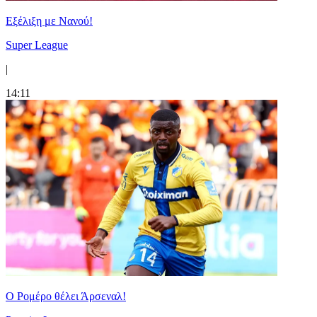
Εξέλιξη με Νανού!
Super League
|
14:11
Ο Ρομέρο θέλει Άρσεναλ!