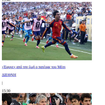
«Έφυγε» από την ζωή ο πατέρας του Μέσι
ΔΙΕΘΝΗ
|
15:30