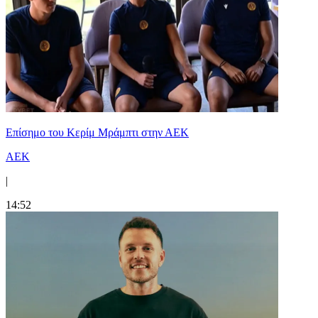
Επίσημο του Κερίμ Μράμπτι στην ΑΕK
ΑΕΚ
|
14:52