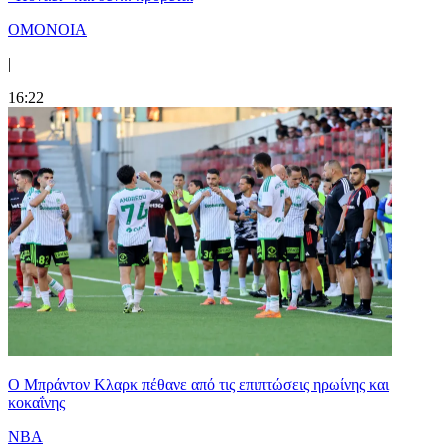
ΟΜΟΝΟΙΑ
|
16:22
Ο Μπράντον Κλαρκ πέθανε από τις επιπτώσεις ηρωίνης και
κοκαΐνης
NBA