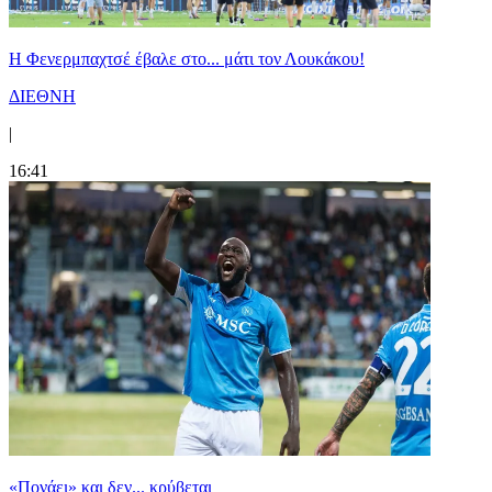
Η Φενερμπαχτσέ έβαλε στο... μάτι τον Λουκάκου!
ΔΙΕΘΝΗ
|
16:41
«Πονάει» και δεν... κρύβεται