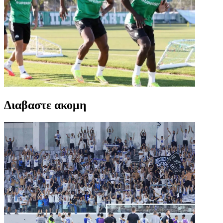
Διαβαστε ακομη