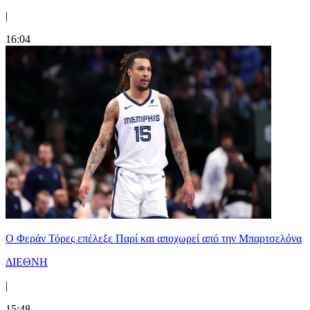
|
16:04
Ο Φεράν Τόρες επέλεξε Παρί και αποχωρεί από την Μπαρτσελόνα
ΔΙΕΘΝΗ
|
15:48