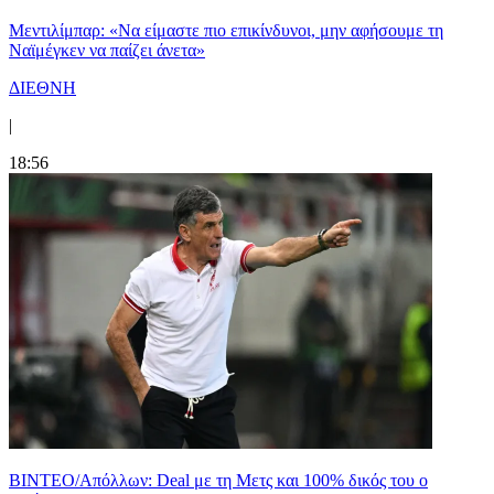
Μεντιλίμπαρ: «Να είμαστε πιο επικίνδυνοι, μην αφήσουμε τη
Ναϊμέγκεν να παίζει άνετα»
ΔΙΕΘΝΗ
|
18:56
ΒΙΝΤΕΟ/Απόλλων: Deal με τη Μετς και 100% δικός του ο