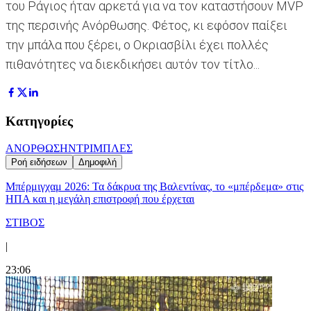
του Ράγιος ήταν αρκετά για να τον καταστήσουν MVP
της περσινής Ανόρθωσης. Φέτος, κι εφόσον παίξει
την μπάλα που ξέρει, ο Οκριασβίλι έχει πολλές
πιθανότητες να διεκδικήσει αυτόν τον τίτλο...
Κατηγορίες
ΑΝΟΡΘΩΣΗ
ΝΤΡΙΜΠΛΕΣ
Ροή ειδήσεων
Δημοφιλή
Μπέρμιγχαμ 2026: Τα δάκρυα της Βαλεντίνας, το «μπέρδεμα» στις
ΗΠΑ και η μεγάλη επιστροφή που έρχεται
ΣΤΙΒΟΣ
|
23:06