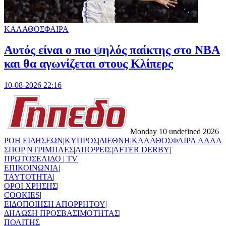
ΚΑΛΑΘΟΣΦΑΙΡΑ
Αυτός είναι ο πιο ψηλός παίκτης στο NBA
και θα αγωνίζεται στους Κλίπερς
10-08-2026 22:16
Monday 10 undefined 2026
ΡΟΗ ΕΙΔΗΣΕΩΝ
|
ΚΥΠΡΟΣ
|
ΔΙΕΘΝΗ
|
ΚΑΛΑΘΟΣΦΑΙΡΑ
|
ΑΛΛΑ
ΣΠΟΡ
|
ΝΤΡΙΜΠΛΕΣ
|
ΑΠΟΨΕΙΣ
|
AFTER DERBY
|
ΠΡΩΤΟΣΕΛΙΔΟ
|
TV
ΕΠΙΚΟΙΝΩΝΙΑ
|
TAYTOTHTA
|
ΟΡΟΙ ΧΡΗΣΗΣ
|
COOKIES
|
ΕΙΔΟΠΟΙΗΣΗ ΑΠΟΡΡΗΤΟΥ
|
ΔΗΛΩΣΗ ΠΡΟΣΒΑΣΙΜΟΤΗΤΑΣ
|
ΠΟΛΙΤΗΣ