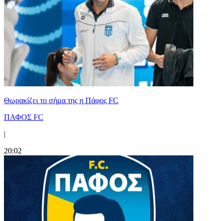
Θωρακίζει το σήμα της η Πάφος FC
ΠΑΦΟΣ FC
|
20:02