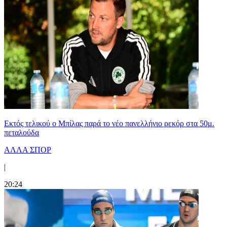
Εκτός τελικού ο Μπίλας παρά το νέο πανελλήνιο ρεκόρ στα 50μ.
πεταλούδα
ΑΛΛΑ ΣΠΟΡ
|
20:24