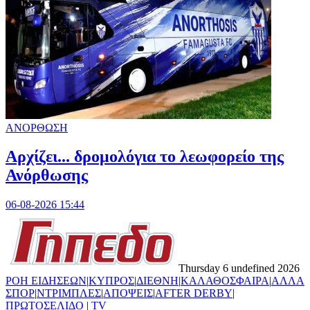
ΑΝΟΡΘΩΣΗ
Αρχίζει... δρομολόγια το λεωφορείο της
Ανόρθωσης
06-08-2026 15:44
Thursday 6 undefined 2026
ΡΟΗ ΕΙΔΗΣΕΩΝ
|
ΚΥΠΡΟΣ
|
ΔΙΕΘΝΗ
|
ΚΑΛΑΘΟΣΦΑΙΡΑ
|
ΑΛΛΑ
ΣΠΟΡ
|
ΝΤΡΙΜΠΛΕΣ
|
ΑΠΟΨΕΙΣ
|
AFTER DERBY
|
ΠΡΩΤΟΣΕΛΙΔΟ
|
TV