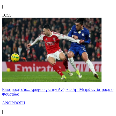
|
16:55
Επιστροφή στο... γραφείο για την Ανόρθωση - Μετρά αντίστροφα ο
Φουρτάδο
ΑΝΟΡΘΩΣΗ
|