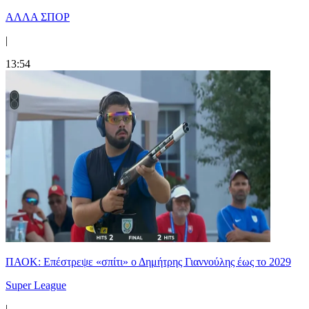
ΑΛΛΑ ΣΠΟΡ
|
13:54
ΠΑΟΚ: Επέστρεψε «σπίτι» ο Δημήτρης Γιαννούλης έως το 2029
Super League
|