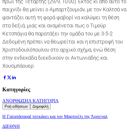
πρωί της Τετάρτης (29/9, 10:00). Εκτός κι από αυτό το
παιχνίδι θα μείνει ο Αμπαρτζουμιάν, με τον Καλτσά να
φαντάζει αυτή τη φορά φαβορί να καλύψει τη θέση
στα δεξιά, μιας και αναμένεται πως ο Τιμούρ
Κετσπάγια θα παρατάξει την ομάδα του με 3-5-2.
Δεδομένη πρέπει να θεωρείται και η επιστροφή του
Χριστοδουλόπουλου στο αρχικό σχήμα, ενώ θέση
στην ενδεκάδα διεκδικούν οι Αντωνιάδης και
Χουσμπάουερ.
Κατηγορίες
ΑΝΟΡΘΩΣΗ
Α ΚΑΤΗΓΟΡΙΑ
Ροή ειδήσεων
Δημοφιλή
H Γαλατάσαραϊ τσεκάρει και τον Μαρτινέλι της Άρσεναλ
ΔΙΕΘΝΗ