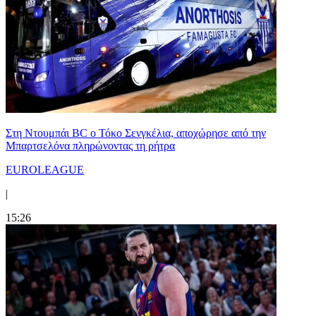
Στη Nτουμπάι BC ο Τόκο Σενγκέλια, αποχώρησε από την
Μπαρτσελόνα πληρώνοντας τη ρήτρα
EUROLEAGUE
|
15:26