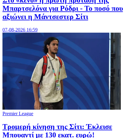
Στο «κενό» η πρώτη πρόταση της
Μπαρτσελόνα για Ρόδρι - Το ποσό που
αξιώνει η Μάντσεστερ Σίτι
07-08-2026 16:59
Premier League
Τρομερή κίνηση της Σίτι: Έκλεισε
Μπουαντί με 130 εκατ. ευρώ!