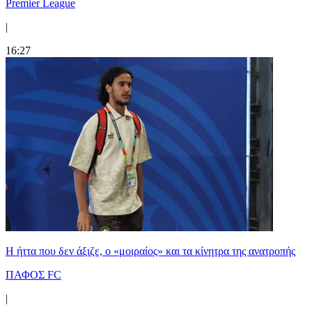
Premier League
|
16:27
Η ήττα που δεν άξιζε, ο «μοιραίος» και τα κίνητρα της ανατροπής
ΠΑΦΟΣ FC
|