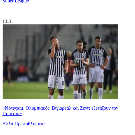
Super League
|
13:31
«Νότιγχαμ, Ολυμπιακός, Βιγιαρεάλ και Ζενίτ εξετάζουν τον
Πουέρτα»
Άλλα Πρωταθλήματα
|