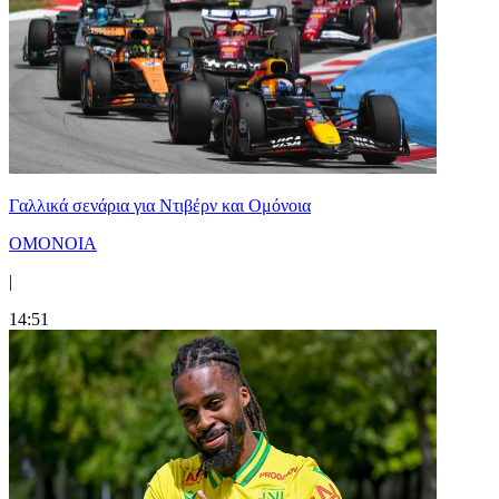
Γαλλικά σενάρια για Ντιβέρν και Ομόνοια
ΟΜΟΝΟΙΑ
|
14:51