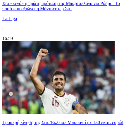
Στο «κενό» η πρώτη πρόταση της Μπαρτσελόνα για Ρόδρι - Το
ποσό που αξιώνει η Μάντσεστερ Σίτι
La Liga
|
16:59
Τρομερή κίνηση της Σίτι: Έκλεισε Μπουαντί με 130 εκατ. ευρώ!