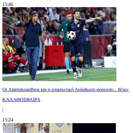
15:46
Oι AntetokounBros και η μπασκετική Ανόρθωση φόρεσαν... βέρες
ΚΑΛΑΘΟΣΦΑΙΡΑ
|
15:24