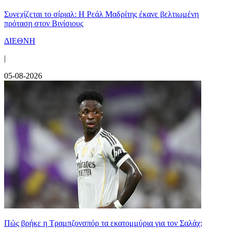
Συνεχίζεται το σίριαλ: Η Ρεάλ Μαδρίτης έκανε βελτιωμένη
πρόταση στον Βινίσιους
ΔΙΕΘΝΗ
|
05-08-2026
Πώς βρήκε η Τραμπζονσπόρ τα εκατομμύρια για τον Σαλάχ;