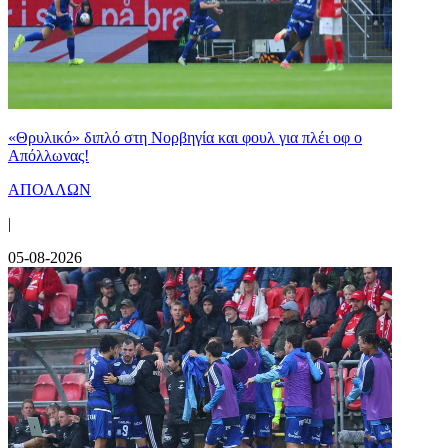
«Θρυλικό» διπλό στη Νορβηγία και φουλ για πλέι οφ ο
Απόλλωνας!
ΑΠΟΛΛΩΝ
|
05-08-2026