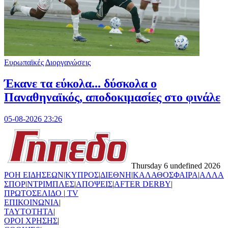
Ευρωπαϊκές Διοργανώσεις
Έκανε τα εύκολα... δύσκολα ο
Παναθηναϊκός, αποδοκιμασίες στο φινάλε
05-08-2026 23:26
Thursday 6 undefined 2026
ΡΟΗ ΕΙΔΗΣΕΩΝ
|
ΚΥΠΡΟΣ
|
ΔΙΕΘΝΗ
|
ΚΑΛΑΘΟΣΦΑΙΡΑ
|
ΑΛΛΑ
ΣΠΟΡ
|
ΝΤΡΙΜΠΛΕΣ
|
ΑΠΟΨΕΙΣ
|
AFTER DERBY
|
ΠΡΩΤΟΣΕΛΙΔΟ
|
TV
ΕΠΙΚΟΙΝΩΝΙΑ
|
TAYTOTHTA
|
ΟΡΟΙ ΧΡΗΣΗΣ
|