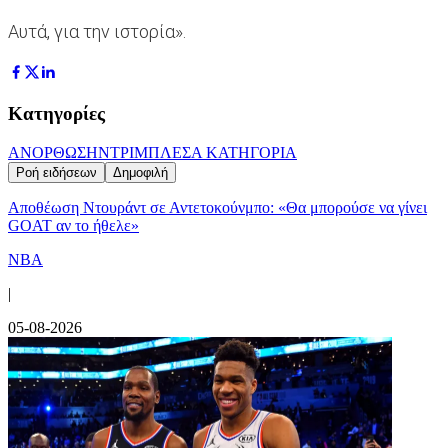
Αυτά, για την ιστορία».
Κατηγορίες
ΑΝΟΡΘΩΣΗ
ΝΤΡΙΜΠΛΕΣ
Α ΚΑΤΗΓΟΡΙΑ
Ροή ειδήσεων
Δημοφιλή
Αποθέωση Ντουράντ σε Αντετοκούνμπο: «Θα μπορούσε να γίνει
GOAT αν το ήθελε»
NBA
|
05-08-2026