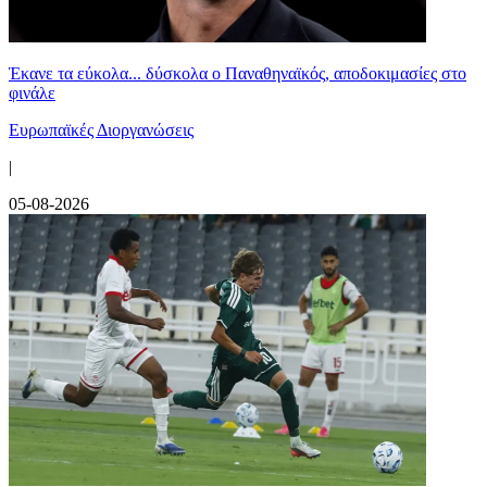
Έκανε τα εύκολα... δύσκολα ο Παναθηναϊκός, αποδοκιμασίες στο
φινάλε
Ευρωπαϊκές Διοργανώσεις
|
05-08-2026