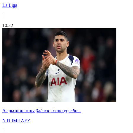
La Liga
|
10:22
Διερωτάσαι όταν βλέπεις τέτοια γήπεδα...
ΝΤΡΙΜΠΛΕΣ
|