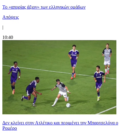
Το «απορίας άξιον» των ελληνικών ομάδων
Απόψεις
|
10:40
Δεν κλείνει στην Ατλέτικο και περιμένει την Μπαρτσελόνα ο
Ρομέρο