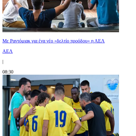
Με Ραντόμιακ για ένα νέο «δελτίο προόδου» η ΑΕΛ
ΑΕΛ
|
08:30