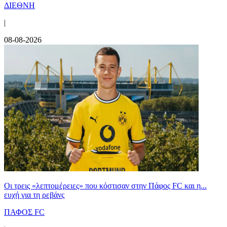
ΔΙΕΘΝΗ
|
08-08-2026
Οι τρεις «λεπτομέρειες» που κόστισαν στην Πάφος FC και η...
ευχή για τη ρεβάνς
ΠΑΦΟΣ FC