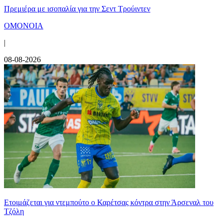
Πρεμιέρα με ισοπαλία για την Σεντ Τρούιντεν
ΟΜΟΝΟΙΑ
|
08-08-2026
Ετοιμάζεται για ντεμπούτο ο Καρέτσας κόντρα στην Άρσεναλ του
Τζόλη