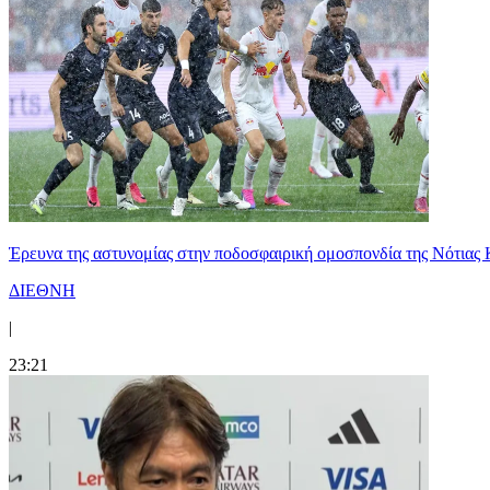
Έρευνα της αστυνομίας στην ποδοσφαιρική ομοσπονδία της Νότιας 
ΔΙΕΘΝΗ
|
23:21