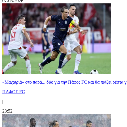
07-08-2026
«Μαχαιριά» στο παρά... δύο για την Πάφος FC και θα παίξει ρέστα γ
ΠΑΦΟΣ FC
|
23:52