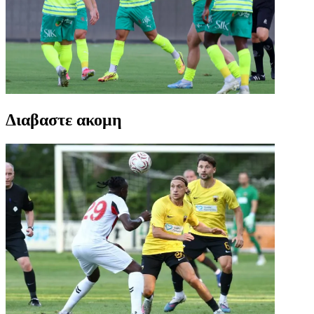
Διαβαστε ακομη