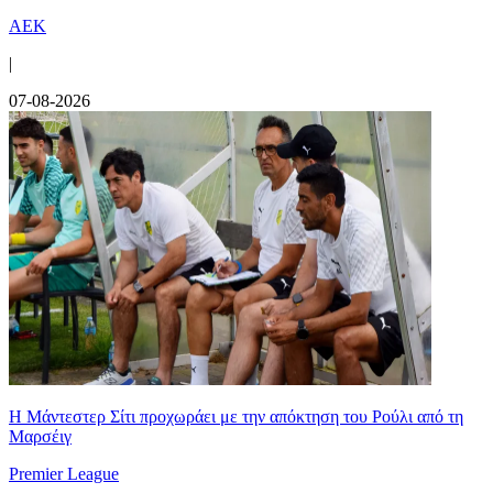
ΑΕΚ
|
07-08-2026
Η Μάντεστερ Σίτι προχωράει με την απόκτηση του Ρούλι από τη
Μαρσέιγ
Premier League