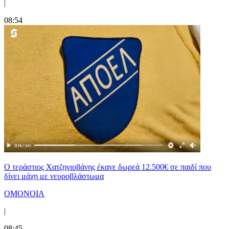
|
08:54
Ο τεράστιος Χατζηγιοβάνης έκανε δωρεά 12.500€ σε παιδί που
δίνει μάχη με νευροβλάστωμα
ΟΜΟΝΟΙΑ
|
08:45