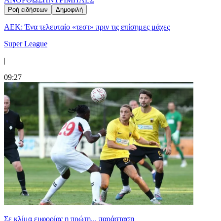
Ροή ειδήσεων
Δημοφιλή
ΑΕΚ: Ένα τελευταίο «τεστ» πριν τις επίσημες μάχες
Super League
|
09:27
Σε κλίμα ευφορίας η πρώτη... παράσταση