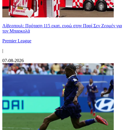
Λίβερπουλ: Πρόταση 115 εκατ. ευρώ στην Παρί Σεν Ζερμέν για
τον Μπαρκολά
Premier League
|
07-08-2026