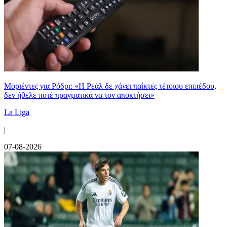
Μοριέντες για Ρόδρι: «Η Ρεάλ δε χάνει παίκτες τέτοιου επιπέδου,
δεν ήθελε ποτέ πραγματικά να τον αποκτήσει»
La Liga
|
07-08-2026