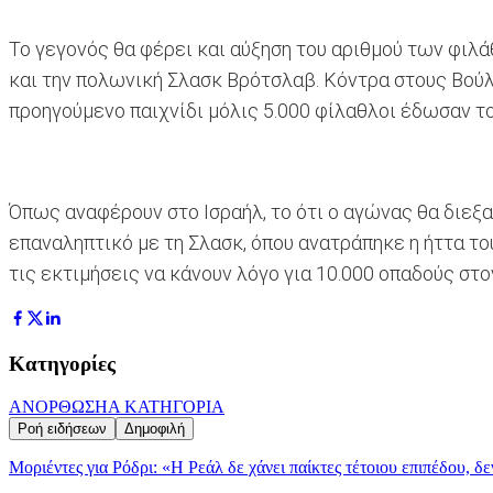
Το γεγονός θα φέρει και αύξηση του αριθμού των φιλά
και την πολωνική Σλασκ Βρότσλαβ. Κόντρα στους Βούλ
προηγούμενο παιχνίδι μόλις 5.000 φίλαθλοι έδωσαν τ
Όπως αναφέρουν στο Ισραήλ, το ότι ο αγώνας θα διεξα
επαναληπτικό με τη Σλασκ, όπου ανατράπηκε η ήττα το
τις εκτιμήσεις να κάνουν λόγο για 10.000 οπαδούς στ
Κατηγορίες
ΑΝΟΡΘΩΣΗ
Α ΚΑΤΗΓΟΡΙΑ
Ροή ειδήσεων
Δημοφιλή
Μοριέντες για Ρόδρι: «Η Ρεάλ δε χάνει παίκτες τέτοιου επιπέδου, δ