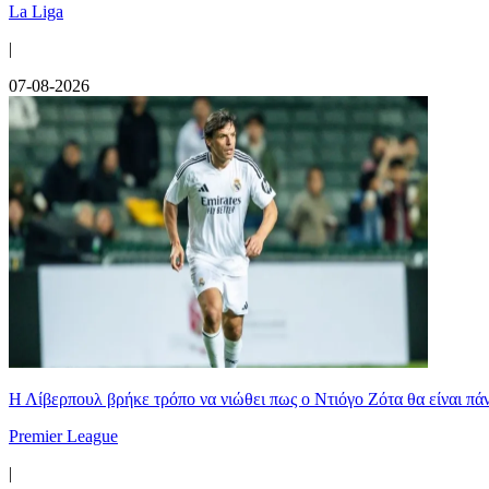
La Liga
|
07-08-2026
Η Λίβερπουλ βρήκε τρόπο να νιώθει πως ο Ντιόγο Ζότα θα είναι πάντ
Premier League
|