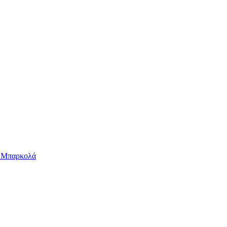
ν Μπαρκολά