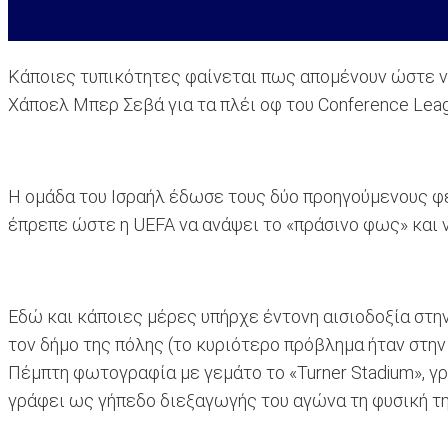
Κάποιες τυπικότητες φαίνεται πως απομένουν ώστε ν
Χάποελ Μπερ Σεβά για τα πλέι οφ του Conference Leagu
Η ομάδα του Ισραήλ έδωσε τους δύο προηγούμενους φ
έπρεπε ώστε η UEFA να ανάψει το «πράσινο φως» και ν
Eδώ και κάποιες μέρες υπήρχε έντονη αισιοδοξία στη
τον δήμο της πόλης (το κυριότερο πρόβλημα ήταν στη
Πέμπτη φωτογραφία με γεμάτο το «Turner Stadium», γρ
γράφει ως γήπεδο διεξαγωγής του αγώνα τη φυσική τη