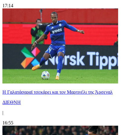
17:14
H Γαλατάσαραϊ τσεκάρει και τον Μαρτινέλι της Άρσεναλ
ΔΙΕΘΝΗ
|
16:55