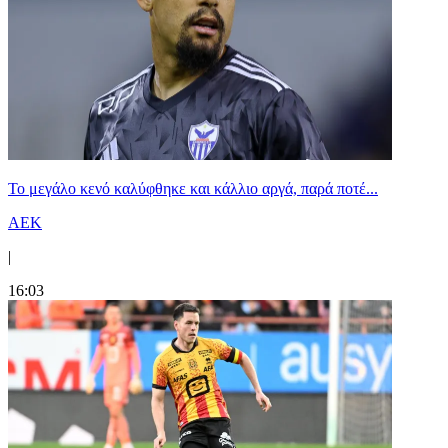
Το μεγάλο κενό καλύφθηκε και κάλλιο αργά, παρά ποτέ...
ΑΕΚ
|
16:03