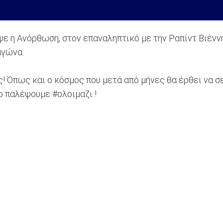
πόψε η Ανόρθωση, στον επαναληπτικό με την Ραπίντ Βι
αγώνα.
ς! Όπως και ο κόσμος που μετά από μήνες θα έρθει να σ
ο παλέψουμε #ολοιμαζι !