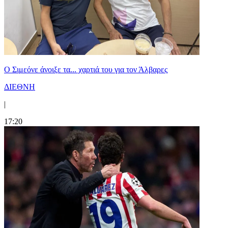
Ο Σιμεόνε άνοιξε τα... χαρτιά του για τον Άλβαρες
ΔΙΕΘΝΗ
|
17:20