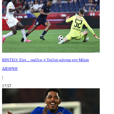
BINTEO: Είχε... ορέξεις η Τσέλσι κόντρα στη Μίλαν
ΔΙΕΘΝΗ
|
17:57