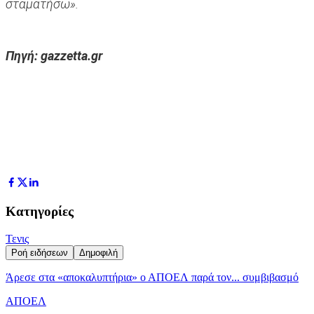
σταματήσω».
Πηγή: gazzetta.gr
Κατηγορίες
Τενις
Ροή ειδήσεων
Δημοφιλή
Άρεσε στα «αποκαλυπτήρια» ο ΑΠΟΕΛ παρά τον... συμβιβασμό
ΑΠΟΕΛ