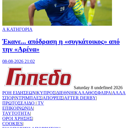
Α ΚΑΤΗΓΟΡΙΑ
Έκανε... απόδραση η «συγκάτοικος» από
την «Αρένα»
08-08-2026 21:02
Saturday 8 undefined 2026
ΡΟΗ ΕΙΔΗΣΕΩΝ
|
ΚΥΠΡΟΣ
|
ΔΙΕΘΝΗ
|
ΚΑΛΑΘΟΣΦΑΙΡΑ
|
ΑΛΛΑ
ΣΠΟΡ
|
ΝΤΡΙΜΠΛΕΣ
|
ΑΠΟΨΕΙΣ
|
AFTER DERBY
|
ΠΡΩΤΟΣΕΛΙΔΟ
|
TV
ΕΠΙΚΟΙΝΩΝΙΑ
|
TAYTOTHTA
|
ΟΡΟΙ ΧΡΗΣΗΣ
|
COOKIES
|