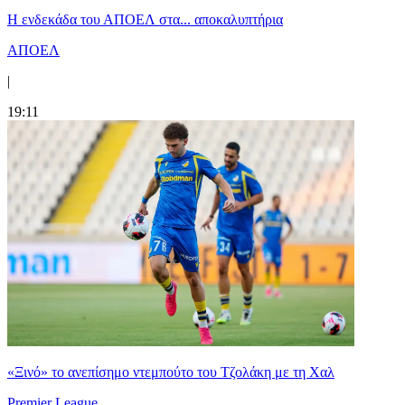
Η ενδεκάδα του ΑΠΟΕΛ στα... αποκαλυπτήρια
ΑΠΟΕΛ
|
19:11
«Ξινό» το ανεπίσημο ντεμπούτο του Τζολάκη με τη Χαλ
Premier League