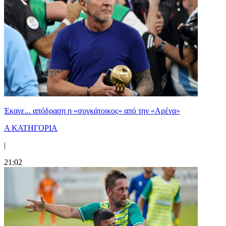
Έκανε... απόδραση η «συγκάτοικος» από την «Αρένα»
Α ΚΑΤΗΓΟΡΙΑ
|
21:02