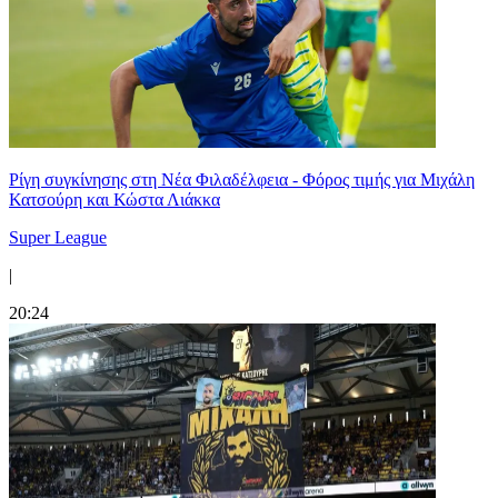
Ρίγη συγκίνησης στη Νέα Φιλαδέλφεια - Φόρος τιμής για Μιχάλη
Κατσούρη και Κώστα Λιάκκα
Super League
|
20:24