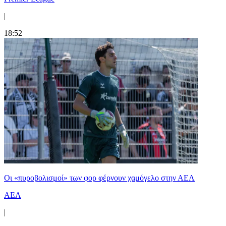
|
18:52
Οι «πυροβολισμοί» των φορ φέρνουν χαμόγελο στην ΑΕΛ
ΑΕΛ
|