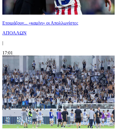
Ετοιμάζουν... «καμίνι» οι Απολλωνίστες
ΑΠΟΛΛΩΝ
|
17:01