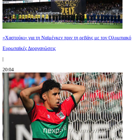
«Χαστούκι» για τη Ναϊμέγκεν πριν τη ρεβάνς με τον Ολυμπιακό
Ευρωπαϊκές Διοργανώσεις
|
20:04