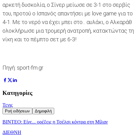
αρκετή δυσκολία, ο Σίνερ μείωσε σε 3-1 στο σερβίς
του, προτού ο Ισπανός απαντήσει με love game για το
4-1. Με το νερό να έχει μπει στο... αυλάκι, ο Αλκαράθ
ολοκλήρωσε μια τρομερή ανατροπή, κατακτώντας τη
νίκη και το πέμπτο σετ με 6-3!
Πηγή: sport-fm.gr
Κατηγορίες
Τενις
Ροή ειδήσεων
Δημοφιλή
BINTEO: Είχε... ορέξεις η Τσέλσι κόντρα στη Μίλαν
ΔΙΕΘΝΗ