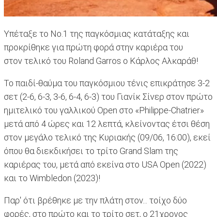
Υπέταξε το Νο.1 της παγκόσμιας κατάταξης και
προκρίθηκε για πρώτη φορά στην καριέρα του
στον τελικό του Roland Garros ο Κάρλος Αλκαράθ!
Το παιδί-θαύμα του παγκόσμιου τένις επικράτησε 3-2
σετ (2-6, 6-3, 3-6, 6-4, 6-3) του Γιανίκ Σίνερ στον πρώτο
ημιτελικό του γαλλικού Open στο «Philippe-Chatrier»
μετά από 4 ώρες και 12 λεπτά, κλείνοντας έτσι θέση
στον μεγάλο τελικό της Κυριακής (09/06, 16:00), εκεί
όπου θα διεκδικήσει το τρίτο Grand Slam της
καριέρας του, μετά από εκείνα στο USA Open (2022)
και το Wimbledon (2023)!
Παρ' ότι βρέθηκε με την πλάτη στον... τοίχο δύο
φορές, στο πρώτο και το τρίτο σετ, ο 21χρονος