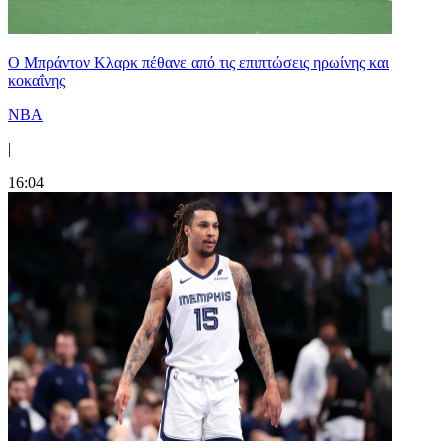
Ο Μπράντον Κλαρκ πέθανε από τις επιπτώσεις ηρωίνης και
κοκαΐνης
NBA
|
16:04