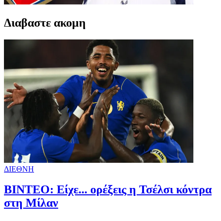
Διαβαστε ακομη
ΔΙΕΘΝΗ
BINTEO: Είχε... ορέξεις η Τσέλσι κόντρα
στη Μίλαν