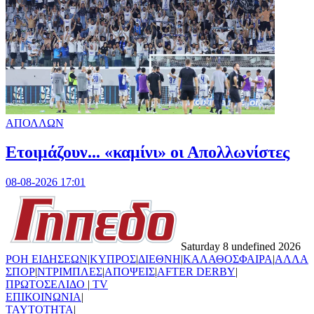
ΑΠΟΛΛΩΝ
Ετοιμάζουν... «καμίνι» οι Απολλωνίστες
08-08-2026 17:01
Saturday 8 undefined 2026
ΡΟΗ ΕΙΔΗΣΕΩΝ
|
ΚΥΠΡΟΣ
|
ΔΙΕΘΝΗ
|
ΚΑΛΑΘΟΣΦΑΙΡΑ
|
ΑΛΛΑ
ΣΠΟΡ
|
ΝΤΡΙΜΠΛΕΣ
|
ΑΠΟΨΕΙΣ
|
AFTER DERBY
|
ΠΡΩΤΟΣΕΛΙΔΟ
|
TV
ΕΠΙΚΟΙΝΩΝΙΑ
|
TAYTOTHTA
|