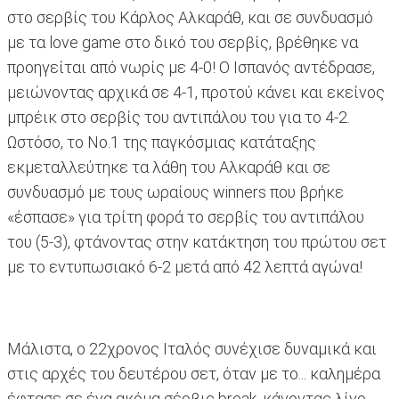
στο σερβίς του Κάρλος Αλκαράθ, και σε συνδυασμό
με τα love game στο δικό του σερβίς, βρέθηκε να
προηγείται από νωρίς με 4-0! Ο Ισπανός αντέδρασε,
μειώνοντας αρχικά σε 4-1, προτού κάνει και εκείνος
μπρέικ στο σερβίς του αντιπάλου του για το 4-2.
Ωστόσο, το Νο.1 της παγκόσμιας κατάταξης
εκμεταλλεύτηκε τα λάθη του Αλκαράθ και σε
συνδυασμό με τους ωραίους winners που βρήκε
«έσπασε» για τρίτη φορά το σερβίς του αντιπάλου
του (5-3), φτάνοντας στην κατάκτηση του πρώτου σετ
με το εντυπωσιακό 6-2 μετά από 42 λεπτά αγώνα!
Μάλιστα, ο 22χρονος Ιταλός συνέχισε δυναμικά και
στις αρχές του δευτέρου σετ, όταν με το... καλημέρα
έφτασε σε ένα ακόμα σέρβις break, κάνοντας λίγο