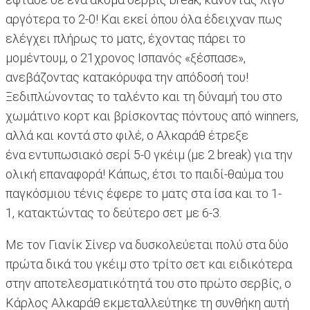
αργότερα το 2-0! Και εκεί όπου όλα έδειχναν πως
ελέγχει πλήρως το ματς, έχοντας πάρει το
μομέντουμ, ο 21χρονος Ισπανός «ξέσπασε»,
ανεβάζοντας κατακόρυφα την απόδοσή του!
Ξεδιπλώνοντας το ταλέντο και τη δύναμή του στο
χωμάτινο κορτ και βρίσκοντας πόντους από winners,
αλλά και κοντά στο φιλέ, ο Αλκαράθ έτρεξε
ένα εντυπωσιακό σερί 5-0 γκέιμ (με 2 break) για την
ολική επαναφορά! Κάπως, έτσι το παιδί-θαύμα του
παγκόσμιου τένις έφερε το ματς στα ίσα και το 1-
1, κατακτώντας το δεύτερο σετ με 6-3.
Με τον Γιανίκ Σίνερ να δυσκολεύεται πολύ στα δύο
πρώτα δικά του γκέιμ στο τρίτο σετ και ειδικότερα
στην αποτελεσματικότητά του στο πρώτο σερβίς, ο
Κάρλος Αλκαράθ εκμεταλλεύτηκε τη συνθήκη αυτή