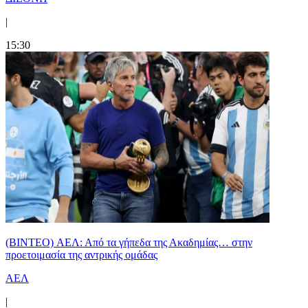
|
15:30
(BINTEO) ΑΕΛ: Από τα γήπεδα της Ακαδημίας… στην
προετοιμασία της αντρικής ομάδας
ΑΕΛ
|