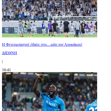
Η Φενερμπαχτσέ έβαλε στο... μάτι τον Λουκάκου!
ΔΙΕΘΝΗ
|
16:41