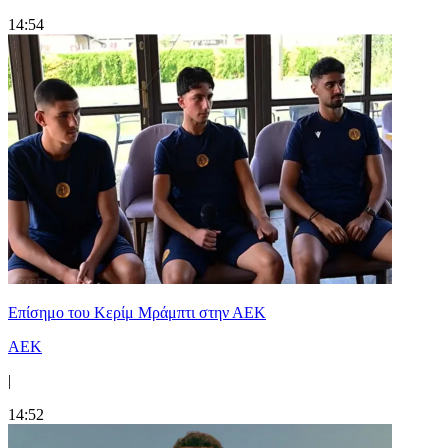
14:54
Επίσημο του Κερίμ Μράμπτι στην ΑΕK
ΑΕΚ
|
14:52