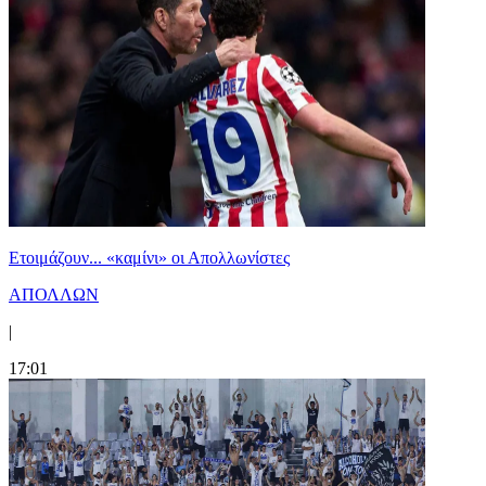
Ετοιμάζουν... «καμίνι» οι Απολλωνίστες
ΑΠΟΛΛΩΝ
|
17:01