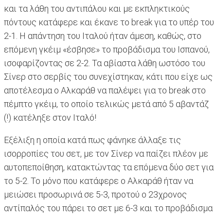
και τα λάθη του αντιπάλου και με εκπληκτικούς
πόντους κατάφερε και έκανε το break για το υπέρ του
2-1. Η απάντηση του Ιταλού ήταν άμεση, καθώς, στο
επόμενη γκέιμ «έσβησε» το προβάδισμα του Ισπανού,
ισοφαρίζοντας σε 2-2. Τα αβίαστα λάθη ωστόσο του
Σίνερ στο σερβίς του συνεχίστηκαν, κάτι που είχε ως
αποτέλεσμα ο Αλκαράθ να παλέψει για το break στο
πέμπτο γκέιμ, το οποίο τελικώς μετά από 5 αβαντάζ
(!) κατέληξε στον Ιταλό!
Εξέλιξη η οποία κατά πως φάνηκε άλλαξε τις
ισορροπίες του σετ, με τον Σίνερ να παίζει πλέον με
αυτοπεποίθηση, κατακτώντας τα επόμενα δύο σετ για
το 5-2. Το μόνο που κατάφερε ο Αλκαράθ ήταν να
μειώσει προσωρινά σε 5-3, προτού ο 23χρονος
αντίπαλός του πάρει το σετ με 6-3 και το προβάδισμα