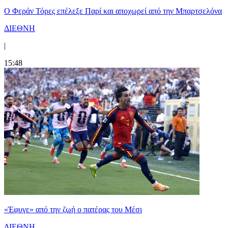
Ο Φεράν Τόρες επέλεξε Παρί και αποχωρεί από την Μπαρτσελόνα
ΔΙΕΘΝΗ
|
15:48
«Έφυγε» από την ζωή ο πατέρας του Μέσι
ΔΙΕΘΝΗ