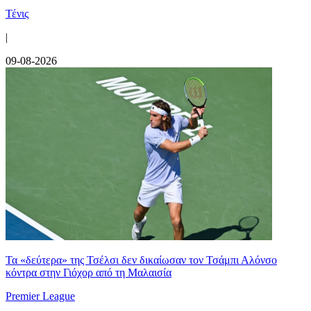
Τένις
|
09-08-2026
Τα «δεύτερα» της Τσέλσι δεν δικαίωσαν τον Τσάμπι Αλόνσο
κόντρα στην Γιόχορ από τη Μαλαισία
Premier League