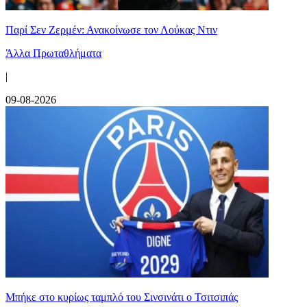
Παρί Σεν Ζερμέν: Ανακοίνωσε τον Λούκας Ντιν
Άλλα Πρωταθλήματα
|
09-08-2026
Mπήκε στο κυρίως ταμπλό του Σινσινάτι ο Τσιτσιπάς