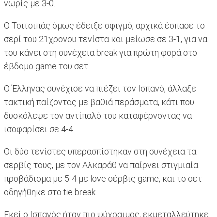
νωρίς με 3-0.
Ο Τσιτσιπάς όμως έδειξε σφιγμό, αρχικά έσπασε το
σερί του 21χρονου τενίστα και μείωσε σε 3-1, για να
του κάνει στη συνέχεια break για πρώτη φορά στο
έβδομο game του σετ.
Ο Έλληνας συνέχισε να πιέζει τον Ισπανό, άλλαξε
τακτική παίζοντας με βαθιά περάσματα, κάτι που
δυσκόλεψε τον αντίπαλό του καταφέρνοντας να
ισοφαρίσει σε 4-4.
Οι δύο τενίστες υπερασπίστηκαν στη συνέχεια τα
σερβίς τους, με τον Αλκαράθ να παίρνει στιγμιαία
προβάδισμα με 5-4 με love σέρβις game, και το σετ
οδηγήθηκε στο tie break.
Εκεί ο Ισπανός ήταν πιο ψύχραιμος, εκμεταλλεύτηκε