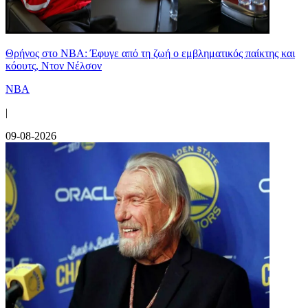
Θρήνος στο NBA: Έφυγε από τη ζωή ο εμβληματικός παίκτης και
κόουτς, Ντον Νέλσον
NBA
|
09-08-2026