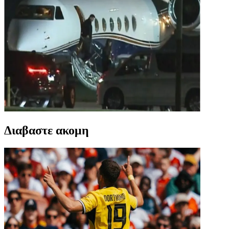
Διαβαστε ακομη