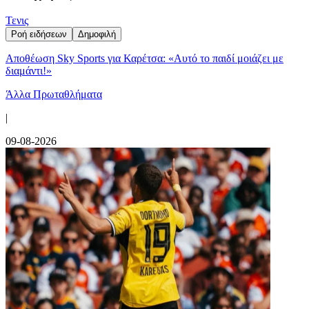
Τενις
Ροή ειδήσεων
Δημοφιλή
Αποθέωση Sky Sports για Καρέτσα: «Αυτό το παιδί μοιάζει με
διαμάντι!»
Άλλα Πρωταθλήματα
|
09-08-2026